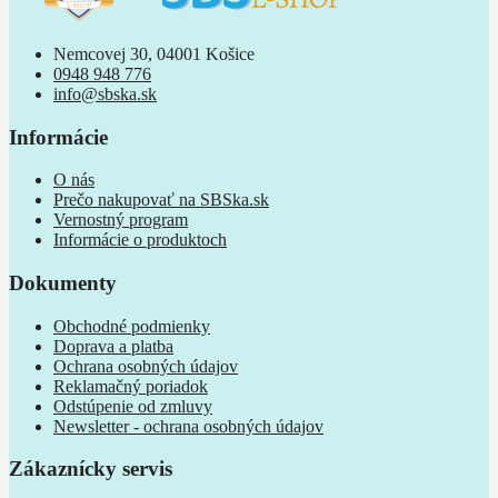
Nemcovej 30, 04001 Košice
0948 948 776
info@sbska.sk
Informácie
O nás
Prečo nakupovať na SBSka.sk
Vernostný program
Informácie o produktoch
Dokumenty
Obchodné podmienky
Doprava a platba
Ochrana osobných údajov
Reklamačný poriadok
Odstúpenie od zmluvy
Newsletter - ochrana osobných údajov
Zákaznícky servis