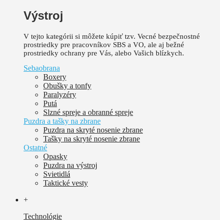
Výstroj
V tejto kategórii si môžete kúpiť tzv. Vecné bezpečnostné
prostriedky pre pracovníkov SBS a VO, ale aj bežné
prostriedky ochrany pre Vás, alebo Vašich blízkych.
Sebaobrana
Boxery
Obušky a tonfy
Paralyzéry
Putá
Slzné spreje a obranné spreje
Puzdra a tašky na zbrane
Puzdra na skryté nosenie zbrane
Tašky na skryté nosenie zbrane
Ostatné
Opasky
Puzdra na výstroj
Svietidlá
Taktické vesty
+
Technológie