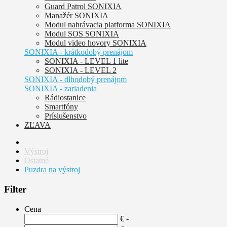
Guard Patrol SONIXIA
Manažér SONIXIA
Modul nahrávacia platforma SONIXIA
Modul SOS SONIXIA
Modul video hovory SONIXIA
SONIXIA - krátkodobý prenájom
SONIXIA - LEVEL 1 lite
SONIXIA - LEVEL 2
SONIXIA - dlhodobý prenájom
SONIXIA - zariadenia
Rádiostanice
Smartfóny
Príslušenstvo
ZĽAVA
Výstroj
Ostatné
Puzdra na výstroj
Filter
Cena
€ -