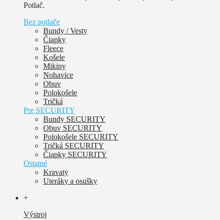
Potlač.
Bez potlače
Bundy / Vesty
Čiapky
Fleece
Košele
Mikiny
Nohavice
Obuv
Polokošele
Tričká
Pre SECURITY
Bundy SECURITY
Obuv SECURITY
Polokošele SECURITY
Tričká SECURITY
Čiapky SECURITY
Ostatné
Kravaty
Uteráky a osušky
+
Výstroj