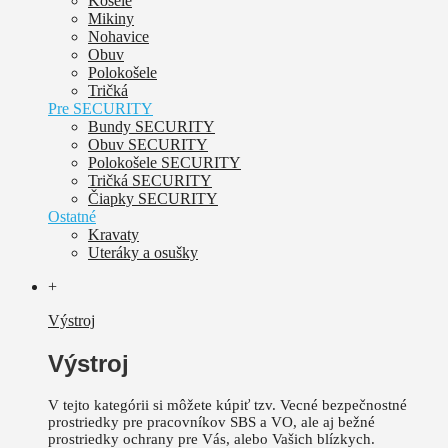
Košele
Mikiny
Nohavice
Obuv
Polokošele
Tričká
Pre SECURITY
Bundy SECURITY
Obuv SECURITY
Polokošele SECURITY
Tričká SECURITY
Čiapky SECURITY
Ostatné
Kravaty
Uteráky a osušky
+
Výstroj
Výstroj
V tejto kategórii si môžete kúpiť tzv. Vecné bezpečnostné
prostriedky pre pracovníkov SBS a VO, ale aj bežné
prostriedky ochrany pre Vás, alebo Vašich blízkych.