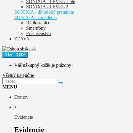
SONIXIA - LEVEL 1 lite
SONIXIA - LEVEL 2
SONIXIA - dlhodobý prenájom
SONIXIA - zariadenia
Rádiostanice
Smartfóny
Príslušenstvo
ZĽAVA
0 ks - 0,00€
Váš nákupný košík je prázdny!
Všetky kategórie
MENU
Domov
+
Evidencie
Evidencie