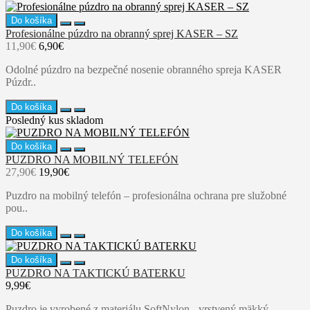
Do košíka
Profesionálne púzdro na obranný sprej KASER – SZ
11,90€
6,90€
Odolné púzdro na bezpečné nosenie obranného spreja KASER
Púzdr..
Do košíka
Posledný kus skladom
Do košíka
PUZDRO NA MOBILNÝ TELEFÓN
27,90€
19,90€
Puzdro na mobilný telefón – profesionálna ochrana pre služobné
pou..
Do košíka
Do košíka
PUZDRO NA TAKTICKÚ BATERKU
9,99€
Puzdro je vyrobené z materiálu SoftNylon - vrstvený mäkký