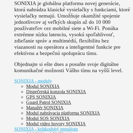
SONIXIA je globálna platforma novej generácie,
ktorá nahrádza klasické vysielačky s funkciami, ktoré
vysielačky nemajú. Umožňuje okamžité spojenie
jednotlivcov aj veľkých skupín až do 10 000
používateľov cez mobilné siete a Wi-Fi. Ponúka
extrémne nízku latenciu, vysokú spoľahlivosť,
zdieľanie správ a multimédií, flexibilitu bez
viazanosti na operátora a inteligentné funkcie pre
efektívnu a bezpečnú spoluprácu tímu.
Objednajte si ešte dnes a posuňte svoje digitálne
komunikačné možnosti Vášho tímu na vyšší level.
SONIXIA - moduly
Modul SONIXIA
Dispečerská konzola SONIXIA
GPS SONIXIA
Guard Patrol SONIXIA
Manažér SONIXIA
Modul nahrávacia platforma SONIXIA
Modul SOS SONIXIA
Modul video hovory SONIXIA
SONIXIA - krátkodobý prenájom