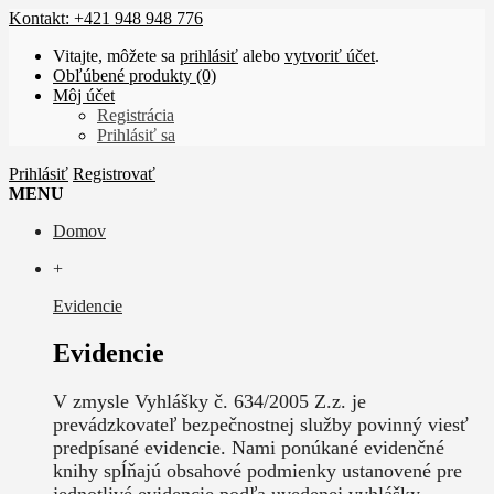
Kontakt: +421 948 948 776
Vitajte, môžete sa
prihlásiť
alebo
vytvoriť účet
.
Obľúbené produkty (0)
Môj účet
Registrácia
Prihlásiť sa
Prihlásiť
Registrovať
MENU
Domov
+
Evidencie
Evidencie
V zmysle Vyhlášky č. 634/2005 Z.z. je
prevádzkovateľ bezpečnostnej služby povinný viesť
predpísané evidencie. Nami ponúkané evidenčné
knihy spĺňajú obsahové podmienky ustanovené pre
jednotlivé evidencie podľa uvedenej vyhlášky.