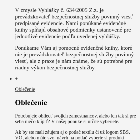
V zmysle Vyhlášky č. 634/2005 Z.z. je
prevádzkovateľ bezpečnostnej služby povinný viesť
predpísané evidencie. Nami ponúkané evidenčné
knihy spĺňajú obsahové podmienky ustanovené pre
jednotlivé evidencie podľa uvedenej vyhlášky.
Ponúkame Vám aj pomocné evidenčné knihy, ktoré
nie je prevádzkovateľ bezpečnostnej služby povinný
viesť, ale z praxe je nám známe, že sú potrebné pre
riadny výkon bezpečnostnej služby.
+
Oblečenie
Oblečenie
Potrebujete obliecť svojich zamestnancov, alebo len tak si pre
seba niečo kúpiť? V našej ponuke si určite vyberiete.
Ak by ste mali záujem aj o potlač textilu či už logom SBS,
VO, alebo máte svoj návrh na potlač vyberte si produkt