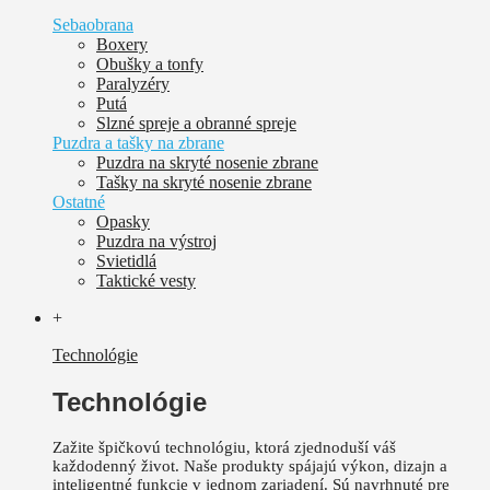
Sebaobrana
Boxery
Obušky a tonfy
Paralyzéry
Putá
Slzné spreje a obranné spreje
Puzdra a tašky na zbrane
Puzdra na skryté nosenie zbrane
Tašky na skryté nosenie zbrane
Ostatné
Opasky
Puzdra na výstroj
Svietidlá
Taktické vesty
+
Technológie
Technológie
Zažite špičkovú technológiu, ktorá zjednoduší váš
každodenný život.
Naše produkty spájajú výkon, dizajn a
inteligentné funkcie v jednom zariadení. Sú
navrhnuté pre