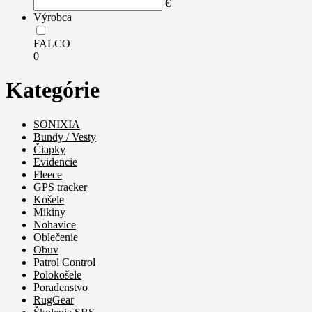
€
Výrobca
FALCO
0
Kategórie
SONIXIA
Bundy / Vesty
Čiapky
Evidencie
Fleece
GPS tracker
Košele
Mikiny
Nohavice
Oblečenie
Obuv
Patrol Control
Polokošele
Poradenstvo
RugGear