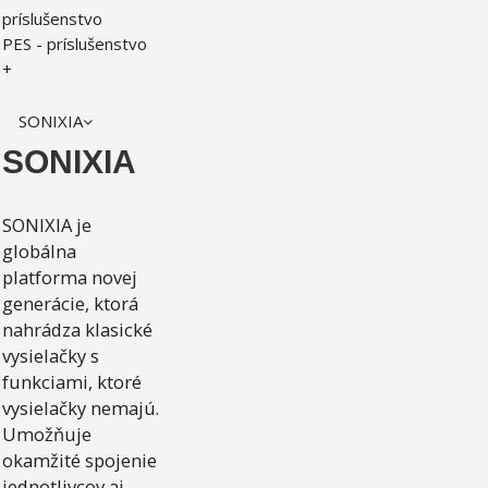
príslušenstvo
PES - príslušenstvo
+
SONIXIA
SONIXIA
SONIXIA je
globálna
platforma novej
generácie, ktorá
nahrádza klasické
vysielačky s
funkciami, ktoré
vysielačky nemajú.
Umožňuje
okamžité spojenie
jednotlivcov aj