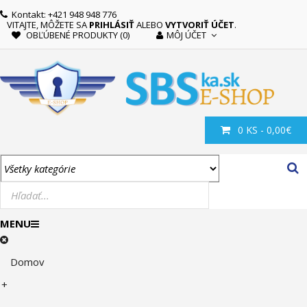
Kontakt: +421 948 948 776
VITAJTE, MÔŽETE SA
PRIHLÁSIŤ
ALEBO
VYTVORIŤ ÚČET
.
OBĽÚBENÉ PRODUKTY (0)
MÔJ ÚČET
0 KS - 0,00€
MENU
Domov
+