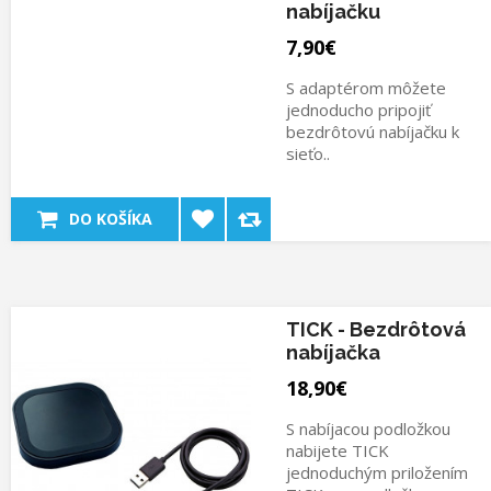
nabíjačku
7,90€
S adaptérom môžete
jednoducho pripojiť
bezdrôtovú nabíjačku k
sieťo..
DO KOŠÍKA
TICK - Bezdrôtová
nabíjačka
18,90€
S nabíjacou podložkou
nabijete TICK
jednoduchým priložením