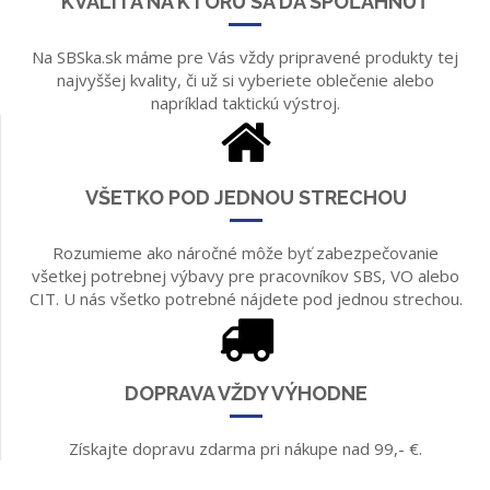
KVALITA NA KTORÚ SA DÁ SPOĽAHNÚŤ
Na SBSka.sk máme pre Vás vždy pripravené produkty tej
najvyššej kvality, či už si vyberiete oblečenie alebo
napríklad taktickú výstroj.
VŠETKO POD JEDNOU STRECHOU
Rozumieme ako náročné môže byť zabezpečovanie
všetkej potrebnej výbavy pre pracovníkov SBS, VO alebo
CIT. U nás všetko potrebné nájdete pod jednou strechou.
DOPRAVA VŽDY VÝHODNE
Získajte dopravu zdarma pri nákupe nad 99,- €.