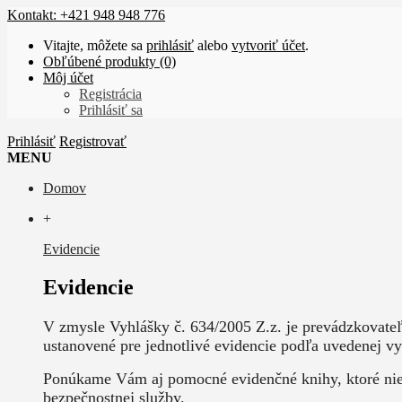
Kontakt: +421 948 948 776
Vitajte, môžete sa
prihlásiť
alebo
vytvoriť účet
.
Obľúbené produkty (0)
Môj účet
Registrácia
Prihlásiť sa
Prihlásiť
Registrovať
MENU
Domov
+
Evidencie
Evidencie
V zmysle Vyhlášky č. 634/2005 Z.z. je prevádzkovate
ustanovené pre jednotlivé evidencie podľa uvedenej vy
Ponúkame Vám aj pomocné evidenčné knihy, ktoré nie j
bezpečnostnej služby.