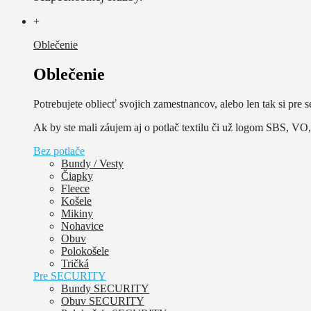
+
Oblečenie
Oblečenie
Potrebujete obliecť svojich zamestnancov, alebo len tak si pre s
Ak by ste mali záujem aj o potlač textilu či už logom SBS, VO, 
Bez potlače
Bundy / Vesty
Čiapky
Fleece
Košele
Mikiny
Nohavice
Obuv
Polokošele
Tričká
Pre SECURITY
Bundy SECURITY
Obuv SECURITY