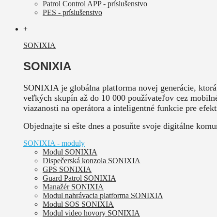
Patrol Control APP - príslušenstvo
PES - príslušenstvo
+
SONIXIA
SONIXIA
SONIXIA je globálna platforma novej generácie, ktorá
veľkých skupín až do 10 000 používateľov cez mobilné 
viazanosti na operátora a inteligentné funkcie pre efe
Objednajte si ešte dnes a posuňte svoje digitálne kom
SONIXIA - moduly
Modul SONIXIA
Dispečerská konzola SONIXIA
GPS SONIXIA
Guard Patrol SONIXIA
Manažér SONIXIA
Modul nahrávacia platforma SONIXIA
Modul SOS SONIXIA
Modul video hovory SONIXIA