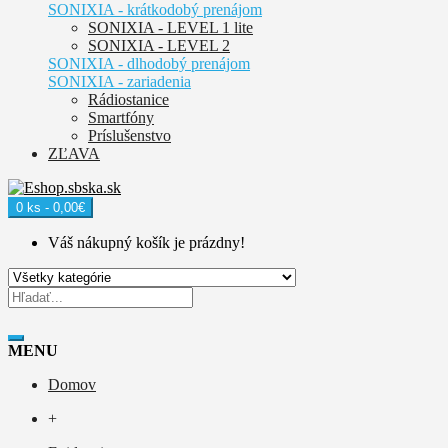
SONIXIA - krátkodobý prenájom
SONIXIA - LEVEL 1 lite
SONIXIA - LEVEL 2
SONIXIA - dlhodobý prenájom
SONIXIA - zariadenia
Rádiostanice
Smartfóny
Príslušenstvo
ZĽAVA
0 ks - 0,00€
Váš nákupný košík je prázdny!
MENU
Domov
+