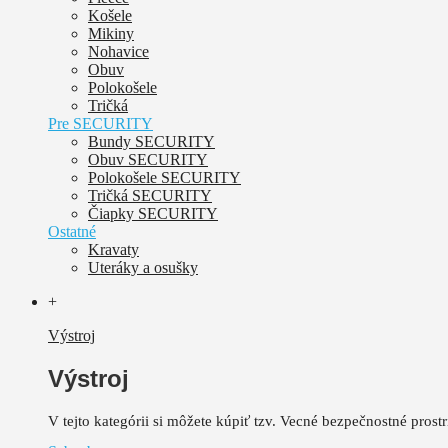
Košele
Mikiny
Nohavice
Obuv
Polokošele
Tričká
Pre SECURITY
Bundy SECURITY
Obuv SECURITY
Polokošele SECURITY
Tričká SECURITY
Čiapky SECURITY
Ostatné
Kravaty
Uteráky a osušky
+
Výstroj
Výstroj
V tejto kategórii si môžete kúpiť tzv. Vecné bezpečnostné pros