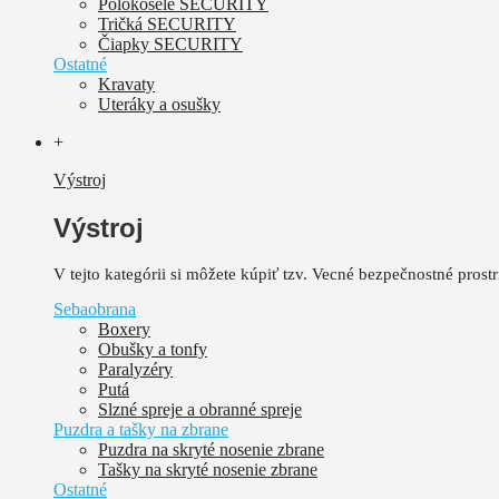
Polokošele SECURITY
Tričká SECURITY
Čiapky SECURITY
Ostatné
Kravaty
Uteráky a osušky
+
Výstroj
Výstroj
V tejto kategórii si môžete kúpiť tzv. Vecné bezpečnostné pros
Sebaobrana
Boxery
Obušky a tonfy
Paralyzéry
Putá
Slzné spreje a obranné spreje
Puzdra a tašky na zbrane
Puzdra na skryté nosenie zbrane
Tašky na skryté nosenie zbrane
Ostatné