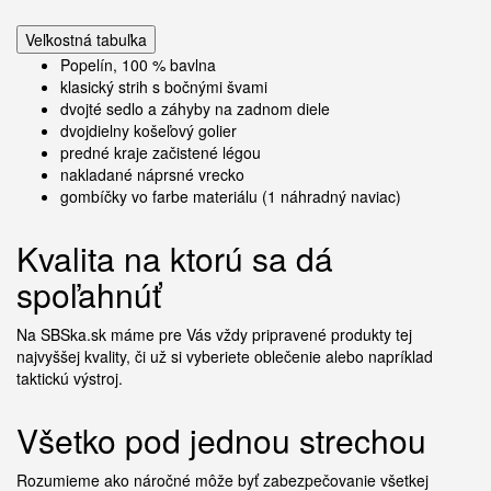
Veľkostná tabuľka
Popelín, 100 % bavlna
klasický strih s bočnými švami
dvojté sedlo a záhyby na zadnom diele
dvojdielny košeľový golier
predné kraje začistené légou
nakladané náprsné vrecko
gombíčky vo farbe materiálu (1 náhradný naviac)
Kvalita na ktorú sa dá
spoľahnúť
Na SBSka.sk máme pre Vás vždy pripravené produkty tej
najvyššej kvality, či už si vyberiete oblečenie alebo napríklad
taktickú výstroj.
Všetko pod jednou strechou
Rozumieme ako náročné môže byť zabezpečovanie všetkej