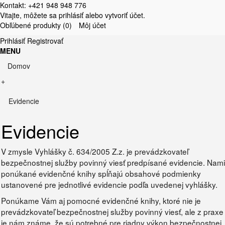
Kontakt: +421 948 948 776
Vitajte, môžete sa
prihlásiť
alebo
vytvoriť účet
.
Obľúbené produkty (0)
Môj účet
Prihlásiť
Registrovať
MENU
Domov
+
Evidencie
Evidencie
V zmysle Vyhlášky č. 634/2005 Z.z. je prevádzkovateľ
bezpečnostnej služby povinný viesť predpísané evidencie. Nami
ponúkané evidenčné knihy spĺňajú obsahové podmienky
ustanovené pre jednotlivé evidencie podľa uvedenej vyhlášky.
Ponúkame Vám aj pomocné evidenčné knihy, ktoré nie je
prevádzkovateľ bezpečnostnej služby povinný viesť, ale z praxe
je nám známe, že sú potrebné pre riadny výkon bezpečnostnej