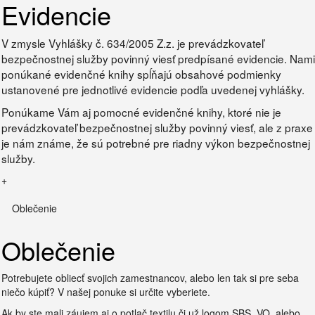
Evidencie
V zmysle Vyhlášky č. 634/2005 Z.z. je prevádzkovateľ
bezpečnostnej služby povinný viesť predpísané evidencie. Nami
ponúkané evidenčné knihy spĺňajú obsahové podmienky
ustanovené pre jednotlivé evidencie podľa uvedenej vyhlášky.
Ponúkame Vám aj pomocné evidenčné knihy, ktoré nie je
prevádzkovateľ bezpečnostnej služby povinný viesť, ale z praxe
je nám známe, že sú potrebné pre riadny výkon bezpečnostnej
služby.
+
Oblečenie
Oblečenie
Potrebujete obliecť svojich zamestnancov, alebo len tak si pre seba
niečo kúpiť? V našej ponuke si určite vyberiete.
Ak by ste mali záujem aj o potlač textilu či už logom SBS, VO, alebo