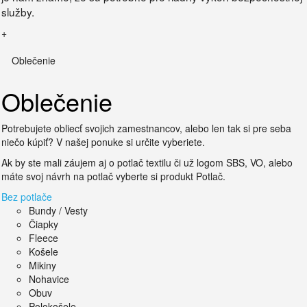
služby.
+
Oblečenie
Oblečenie
Potrebujete obliecť svojich zamestnancov, alebo len tak si pre seba
niečo kúpiť? V našej ponuke si určite vyberiete.
Ak by ste mali záujem aj o potlač textilu či už logom SBS, VO, alebo
máte svoj návrh na potlač vyberte si produkt Potlač.
Bez potlače
Bundy / Vesty
Čiapky
Fleece
Košele
Mikiny
Nohavice
Obuv
Polokošele