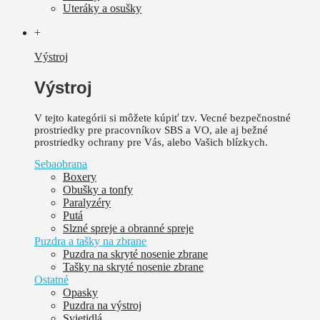
Uteráky a osušky
+
Výstroj
Výstroj
V tejto kategórii si môžete kúpiť tzv. Vecné bezpečnostné
prostriedky pre pracovníkov SBS a VO, ale aj bežné
prostriedky ochrany pre Vás, alebo Vašich blízkych.
Sebaobrana
Boxery
Obušky a tonfy
Paralyzéry
Putá
Slzné spreje a obranné spreje
Puzdra a tašky na zbrane
Puzdra na skryté nosenie zbrane
Tašky na skryté nosenie zbrane
Ostatné
Opasky
Puzdra na výstroj
Svietidlá