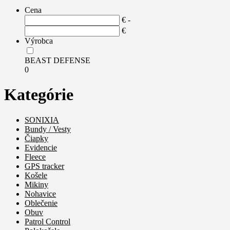
Cena
€ -
€
Výrobca
BEAST DEFENSE
0
Kategórie
SONIXIA
Bundy / Vesty
Čiapky
Evidencie
Fleece
GPS tracker
Košele
Mikiny
Nohavice
Oblečenie
Obuv
Patrol Control