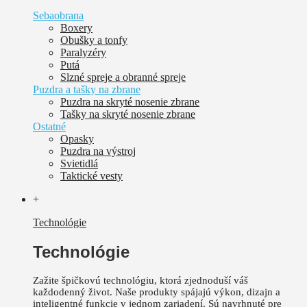
Sebaobrana
Boxery
Obušky a tonfy
Paralyzéry
Putá
Slzné spreje a obranné spreje
Puzdra a tašky na zbrane
Puzdra na skryté nosenie zbrane
Tašky na skryté nosenie zbrane
Ostatné
Opasky
Puzdra na výstroj
Svietidlá
Taktické vesty
+
Technológie
Technológie
Zažite špičkovú technológiu, ktorá zjednoduší váš
každodenný život.
Naše produkty spájajú výkon, dizajn a
inteligentné funkcie v jednom zariadení. Sú
navrhnuté pre