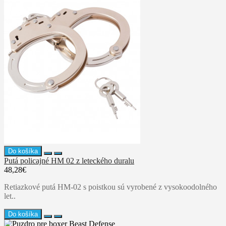
Do košíka
Putá policajné HM 02 z leteckého duralu
48,28€
Retiazkové putá HM-02 s poistkou sú vyrobené z vysokoodolného
let..
Do košíka