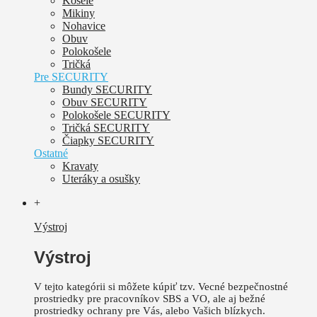
Košele
Mikiny
Nohavice
Obuv
Polokošele
Tričká
Pre SECURITY
Bundy SECURITY
Obuv SECURITY
Polokošele SECURITY
Tričká SECURITY
Čiapky SECURITY
Ostatné
Kravaty
Uteráky a osušky
+
Výstroj
Výstroj
V tejto kategórii si môžete kúpiť tzv. Vecné bezpečnostné
prostriedky pre pracovníkov SBS a VO, ale aj bežné
prostriedky ochrany pre Vás, alebo Vašich blízkych.