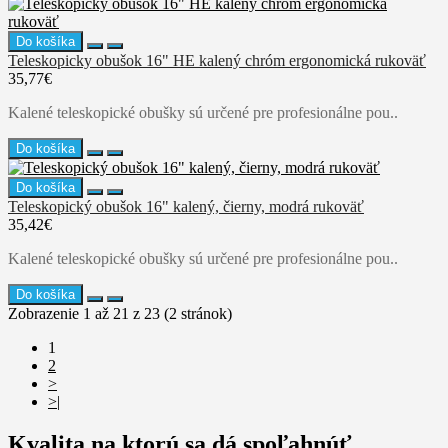
Do košíka
Teleskopicky obušok 16" HE kalený chróm ergonomická rukoväť
35,77€
Kalené teleskopické obušky sú určené pre profesionálne pou..
Do košíka
Do košíka
Teleskopický obušok 16" kalený, čierny, modrá rukoväť
35,42€
Kalené teleskopické obušky sú určené pre profesionálne pou..
Do košíka
Zobrazenie 1 až 21 z 23 (2 stránok)
1
2
>
>|
Kvalita na ktorú sa dá spoľahnúť