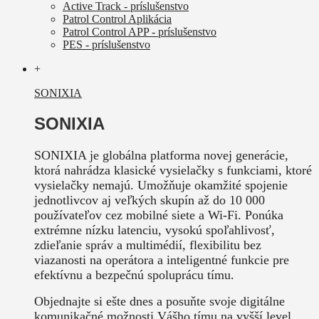
Active Track - príslušenstvo
Patrol Control Aplikácia
Patrol Control APP - príslušenstvo
PES - príslušenstvo
+
SONIXIA
SONIXIA
SONIXIA je globálna platforma novej generácie,
ktorá nahrádza klasické vysielačky s funkciami, ktoré
vysielačky nemajú. Umožňuje okamžité spojenie
jednotlivcov aj veľkých skupín až do 10 000
používateľov cez mobilné siete a Wi-Fi. Ponúka
extrémne nízku latenciu, vysokú spoľahlivosť,
zdieľanie správ a multimédií, flexibilitu bez
viazanosti na operátora a inteligentné funkcie pre
efektívnu a bezpečnú spoluprácu tímu.
Objednajte si ešte dnes a posuňte svoje digitálne
komunikačné možnosti Vášho tímu na vyšší level.