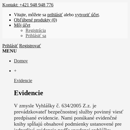
Kontakt: +421 948 948 776
Vitajte, môžete sa
prihlásiť
alebo
vytvoriť účet
.
Obľúbené produkty (0)
Môj účet
Registrácia
Prihlásiť sa
Prihlásiť
Registrovať
MENU
Domov
+
Evidencie
Evidencie
V zmysle Vyhlášky č. 634/2005 Z.z. je
prevádzkovateľ bezpečnostnej služby povinný viesť
predpísané evidencie. Nami ponúkané evidenčné
knihy spĺňajú obsahové podmienky ustanovené pre
jednotlivé evidencie podľa uvedenej vyhlášky.