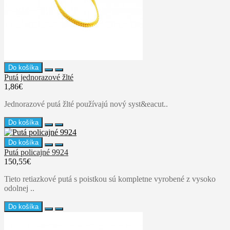
Do košíka
Putá jednorazové žlté
1,86€
Jednorazové putá žlté používajú nový syst&eacut..
Do košíka
Do košíka
Putá policajné 9924
150,55€
Tieto retiazkové putá s poistkou sú kompletne vyrobené z vysoko
odolnej ..
Do košíka