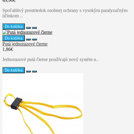
49,90€
Spoľahlivý prostriedok osobnej ochrany s vysokým paralyzačným
účinkom ..
Do košíka
Do košíka
Putá jednorazové čierne
1,86€
Jednorazové putá čierne používajú nový systém u..
Do košíka