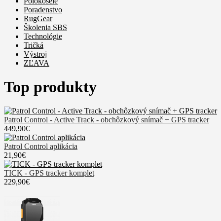
Polokošele
Poradenstvo
RugGear
Školenia SBS
Technológie
Tričká
Výstroj
ZĽAVA
Top produkty
Patrol Control - Active Track - obchôzkový snímač + GPS tracker
449,90€
Patrol Control aplikácia
21,90€
TICK - GPS tracker komplet
229,90€