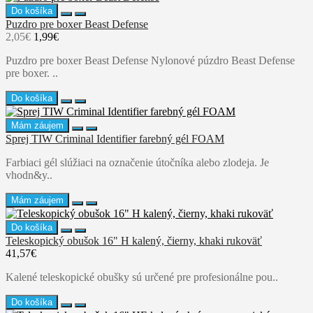
Do košíka
Puzdro pre boxer Beast Defense
2,05€
1,99€
Puzdro pre boxer Beast Defense Nylonové púzdro Beast Defense
pre boxer. ..
Do košíka
Mám záujem
Sprej TIW Criminal Identifier farebný gél FOAM
Farbiaci gél slúžiaci na označenie útočníka alebo zlodeja. Je
vhodn&y..
Mám záujem
Do košíka
Teleskopický obušok 16" H kalený, čierny, khaki rukoväť
41,57€
Kalené teleskopické obušky sú určené pre profesionálne pou..
Do košíka