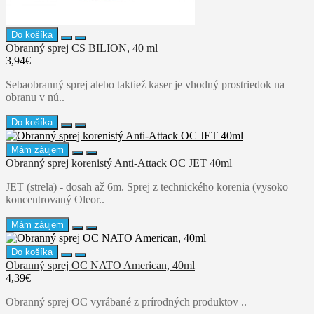
Do košíka
Obranný sprej CS BILION, 40 ml
3,94€
Sebaobranný sprej alebo taktiež kaser je vhodný prostriedok na
obranu v nú..
Do košíka
Mám záujem
Obranný sprej korenistý Anti-Attack OC JET 40ml
JET (strela) - dosah až 6m. Sprej z technického korenia (vysoko
koncentrovaný Oleor..
Mám záujem
Do košíka
Obranný sprej OC NATO American, 40ml
4,39€
Obranný sprej OC vyrábané z prírodných produktov ..