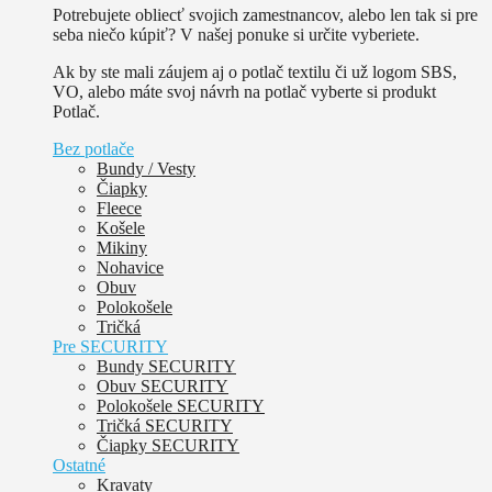
Potrebujete obliecť svojich zamestnancov, alebo len tak si pre
seba niečo kúpiť? V našej ponuke si určite vyberiete.
Ak by ste mali záujem aj o potlač textilu či už logom SBS,
VO, alebo máte svoj návrh na potlač vyberte si produkt
Potlač.
Bez potlače
Bundy / Vesty
Čiapky
Fleece
Košele
Mikiny
Nohavice
Obuv
Polokošele
Tričká
Pre SECURITY
Bundy SECURITY
Obuv SECURITY
Polokošele SECURITY
Tričká SECURITY
Čiapky SECURITY
Ostatné
Kravaty