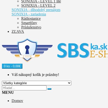
SONIXIA - LEVEL 1 lite
SONIXIA - LEVEL 2
SONIXIA - dlhodobý prenájom
SONIXIA - zariadenia
Rádiostanice
Smartfóny
Príslušenstvo
ZĽAVA
0 ks - 0,00€
Váš nákupný košík je prázdny!
MENU
Domov