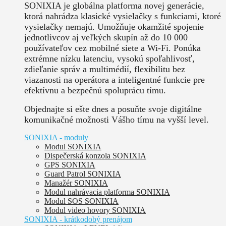
SONIXIA je globálna platforma novej generácie,
ktorá nahrádza klasické vysielačky s funkciami, ktoré
vysielačky nemajú. Umožňuje okamžité spojenie
jednotlivcov aj veľkých skupín až do 10 000
používateľov cez mobilné siete a Wi-Fi. Ponúka
extrémne nízku latenciu, vysokú spoľahlivosť,
zdieľanie správ a multimédií, flexibilitu bez
viazanosti na operátora a inteligentné funkcie pre
efektívnu a bezpečnú spoluprácu tímu.
Objednajte si ešte dnes a posuňte svoje digitálne
komunikačné možnosti Vášho tímu na vyšší level.
SONIXIA - moduly
Modul SONIXIA
Dispečerská konzola SONIXIA
GPS SONIXIA
Guard Patrol SONIXIA
Manažér SONIXIA
Modul nahrávacia platforma SONIXIA
Modul SOS SONIXIA
Modul video hovory SONIXIA
SONIXIA - krátkodobý prenájom