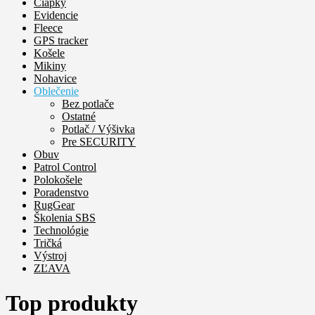
Čiapky
Evidencie
Fleece
GPS tracker
Košele
Mikiny
Nohavice
Oblečenie
Bez potlače
Ostatné
Potlač / Výšivka
Pre SECURITY
Obuv
Patrol Control
Polokošele
Poradenstvo
RugGear
Školenia SBS
Technológie
Tričká
Výstroj
ZĽAVA
Top produkty