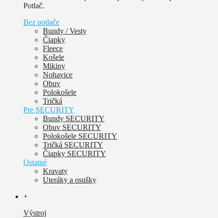
Potlač.
Bez potlače
Bundy / Vesty
Čiapky
Fleece
Košele
Mikiny
Nohavice
Obuv
Polokošele
Tričká
Pre SECURITY
Bundy SECURITY
Obuv SECURITY
Polokošele SECURITY
Tričká SECURITY
Čiapky SECURITY
Ostatné
Kravaty
Uteráky a osušky
+
Výstroj