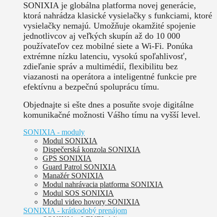
SONIXIA je globálna platforma novej generácie,
ktorá nahrádza klasické vysielačky s funkciami, ktoré
vysielačky nemajú. Umožňuje okamžité spojenie
jednotlivcov aj veľkých skupín až do 10 000
používateľov cez mobilné siete a Wi-Fi. Ponúka
extrémne nízku latenciu, vysokú spoľahlivosť,
zdieľanie správ a multimédií, flexibilitu bez
viazanosti na operátora a inteligentné funkcie pre
efektívnu a bezpečnú spoluprácu tímu.
Objednajte si ešte dnes a posuňte svoje digitálne
komunikačné možnosti Vášho tímu na vyšší level.
SONIXIA - moduly
Modul SONIXIA
Dispečerská konzola SONIXIA
GPS SONIXIA
Guard Patrol SONIXIA
Manažér SONIXIA
Modul nahrávacia platforma SONIXIA
Modul SOS SONIXIA
Modul video hovory SONIXIA
SONIXIA - krátkodobý prenájom