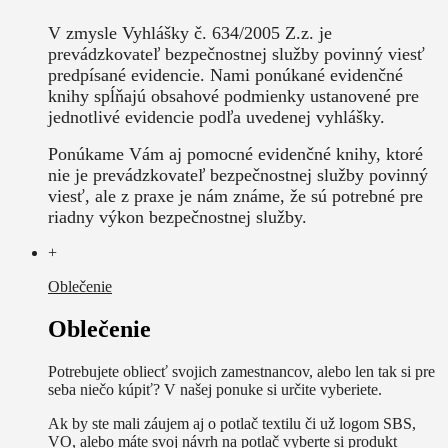
V zmysle Vyhlášky č. 634/2005 Z.z. je
prevádzkovateľ bezpečnostnej služby povinný viesť
predpísané evidencie. Nami ponúkané evidenčné
knihy spĺňajú obsahové podmienky ustanovené pre
jednotlivé evidencie podľa uvedenej vyhlášky.
Ponúkame Vám aj pomocné evidenčné knihy, ktoré
nie je prevádzkovateľ bezpečnostnej služby povinný
viesť, ale z praxe je nám známe, že sú potrebné pre
riadny výkon bezpečnostnej služby.
+
Oblečenie
Oblečenie
Potrebujete obliecť svojich zamestnancov, alebo len tak si pre
seba niečo kúpiť? V našej ponuke si určite vyberiete.
Ak by ste mali záujem aj o potlač textilu či už logom SBS,
VO, alebo máte svoj návrh na potlač vyberte si produkt