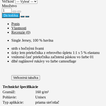
Veľkosť
Množstvo
Do košíka
Popis
Vlastnosti
Recenzie (0)
Single Jersey, 100 % bavlna
strih s bočnými švami
úzky lem priekrčníka z rebrového úpletu 1:1 s 5 % elastanu
vnútorná časť priekrčníka začistená páskou vo farbe 01
dlhé raglánové rukávy vo farbe camouflage
Veľkostná tabuľka
Technické špecifikácie
Gramáž:
160 g/m²
Pohlavie:
Unisex
Typ aplikácie:
priama sieťotlač