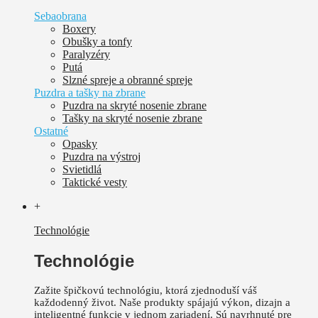
Sebaobrana
Boxery
Obušky a tonfy
Paralyzéry
Putá
Slzné spreje a obranné spreje
Puzdra a tašky na zbrane
Puzdra na skryté nosenie zbrane
Tašky na skryté nosenie zbrane
Ostatné
Opasky
Puzdra na výstroj
Svietidlá
Taktické vesty
+
Technológie
Technológie
Zažite špičkovú technológiu, ktorá zjednoduší váš
každodenný život.
Naše produkty spájajú výkon, dizajn a
inteligentné funkcie v jednom zariadení. Sú
navrhnuté pre