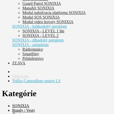
Guard Patrol SONIXIA
Manažér SONIXIA
Modul nahrávacia platforma SONIXIA
Modul SOS SONIXIA
Modul video hovory SONIXIA
SONIXIA - krátkodobý prenájom
SONIXIA - LEVEL 1 lite
SONIXIA - LEVEL 2
SONIXIA - dlhodobý prenájom
SONIXIA - zariadenia
Rádiostanice
Smartfóny
Príslušenstvo
ZĽAVA
Oblečenie
Tričko Camouflage unisex LS
Kategórie
SONIXIA
Bundy / Vesty