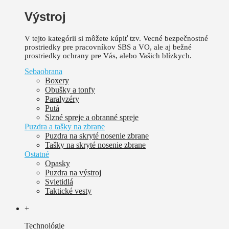
Výstroj
V tejto kategórii si môžete kúpiť tzv. Vecné bezpečnostné
prostriedky pre pracovníkov SBS a VO, ale aj bežné
prostriedky ochrany pre Vás, alebo Vašich blízkych.
Sebaobrana
Boxery
Obušky a tonfy
Paralyzéry
Putá
Slzné spreje a obranné spreje
Puzdra a tašky na zbrane
Puzdra na skryté nosenie zbrane
Tašky na skryté nosenie zbrane
Ostatné
Opasky
Puzdra na výstroj
Svietidlá
Taktické vesty
+
Technológie