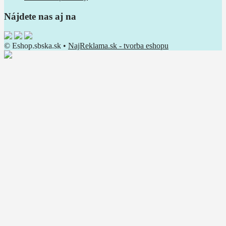
Nájdete nas aj na
© Eshop.sbska.sk •
NajReklama.sk - tvorba eshopu