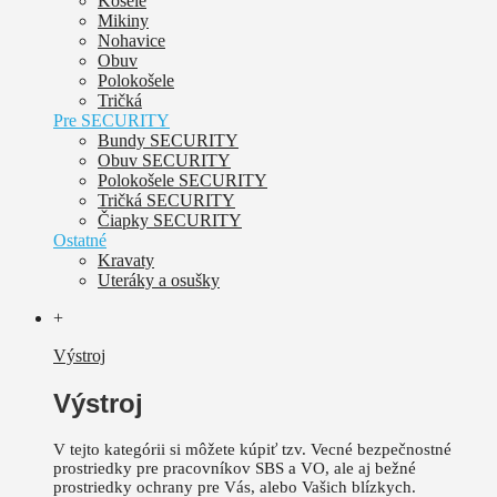
Košele
Mikiny
Nohavice
Obuv
Polokošele
Tričká
Pre SECURITY
Bundy SECURITY
Obuv SECURITY
Polokošele SECURITY
Tričká SECURITY
Čiapky SECURITY
Ostatné
Kravaty
Uteráky a osušky
+
Výstroj
Výstroj
V tejto kategórii si môžete kúpiť tzv. Vecné bezpečnostné
prostriedky pre pracovníkov SBS a VO, ale aj bežné
prostriedky ochrany pre Vás, alebo Vašich blízkych.