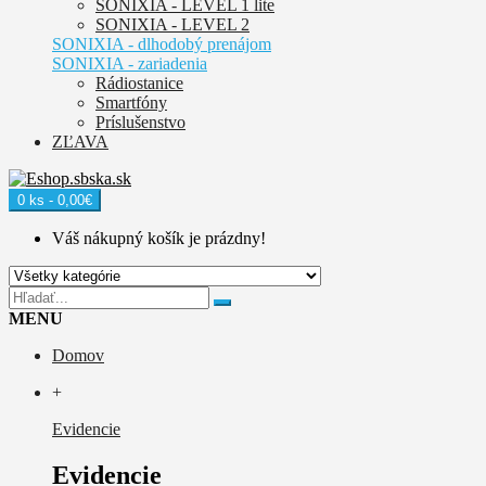
SONIXIA - LEVEL 1 lite
SONIXIA - LEVEL 2
SONIXIA - dlhodobý prenájom
SONIXIA - zariadenia
Rádiostanice
Smartfóny
Príslušenstvo
ZĽAVA
0 ks - 0,00€
Váš nákupný košík je prázdny!
MENU
Domov
+
Evidencie
Evidencie