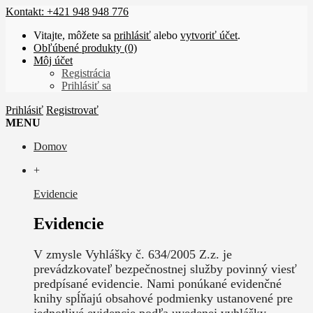
Kontakt: +421 948 948 776
Vitajte, môžete sa
prihlásiť
alebo
vytvoriť účet
.
Obľúbené produkty (0)
Môj účet
Registrácia
Prihlásiť sa
Prihlásiť
Registrovať
MENU
Domov
+
Evidencie
Evidencie
V zmysle Vyhlášky č. 634/2005 Z.z. je
prevádzkovateľ bezpečnostnej služby povinný viesť
predpísané evidencie. Nami ponúkané evidenčné
knihy spĺňajú obsahové podmienky ustanovené pre
jednotlivé evidencie podľa uvedenej vyhlášky.