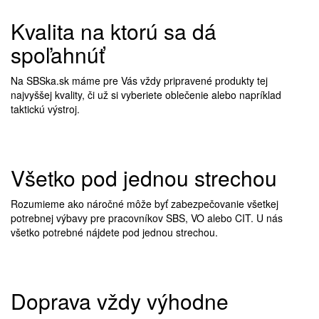
Do košíka
TICK - GPS tracker
Kvalita na ktorú sa dá
199,90€
spoľahnúť
Do košíka
Na SBSka.sk máme pre Vás vždy pripravené produkty tej
TICK - GPS tracker komplet
najvyššej kvality, či už si vyberiete oblečenie alebo napríklad
229,90€
taktickú výstroj.
Všetko pod jednou strechou
Rozumieme ako náročné môže byť zabezpečovanie všetkej
potrebnej výbavy pre pracovníkov SBS, VO alebo CIT. U nás
všetko potrebné nájdete pod jednou strechou.
Doprava vždy výhodne