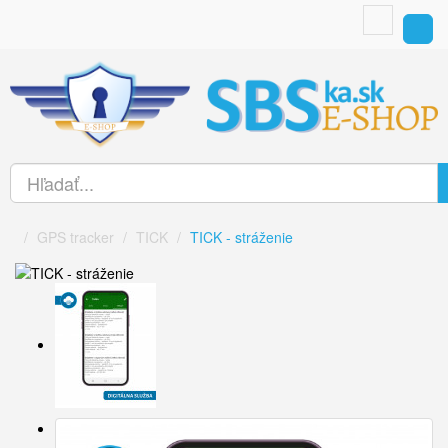
GPS tracker
TICK
TICK - stráženie