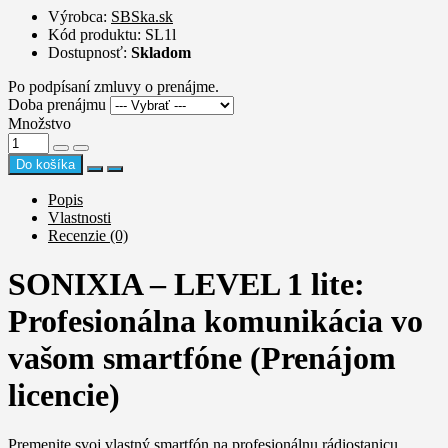
Výrobca:
SBSka.sk
Kód produktu: SL1l
Dostupnosť:
Skladom
Po podpísaní zmluvy o prenájme.
Doba prenájmu
Množstvo
Do košíka
Popis
Vlastnosti
Recenzie (0)
SONIXIA – LEVEL 1 lite:
Profesionálna komunikácia vo
vašom smartfóne (Prenájom
licencie)
Premenite svoj vlastný smartfón na profesionálnu rádiostanicu.