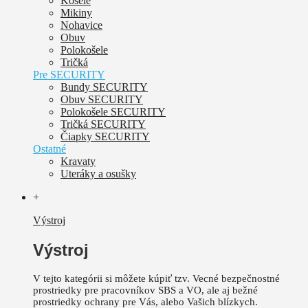
Košele
Mikiny
Nohavice
Obuv
Polokošele
Tričká
Pre SECURITY
Bundy SECURITY
Obuv SECURITY
Polokošele SECURITY
Tričká SECURITY
Čiapky SECURITY
Ostatné
Kravaty
Uteráky a osušky
+
Výstroj
Výstroj
V tejto kategórii si môžete kúpiť tzv. Vecné bezpečnostné
prostriedky pre pracovníkov SBS a VO, ale aj bežné
prostriedky ochrany pre Vás, alebo Vašich blízkych.