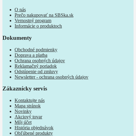
O nás
Prečo nakupovať na SBSka.sk
Vernostný program
Informácie o produktoch
Dokumenty
Obchodné podmienky
Doprava a platba
Ochrana osobných údajov
Reklamačný poriadok
Odstúpenie od zmluvy
Newsletter - ochrana osobných údajov
Zákaznícky servis
Kontaktujte nás
Mapa stránok
Novinky
Akciový tovar
Môj účet
História objednávok
Obľúbené produkty