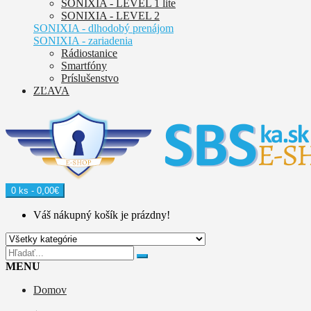
SONIXIA - LEVEL 1 lite
SONIXIA - LEVEL 2
SONIXIA - dlhodobý prenájom
SONIXIA - zariadenia
Rádiostanice
Smartfóny
Príslušenstvo
ZĽAVA
0 ks - 0,00€
Váš nákupný košík je prázdny!
MENU
Domov