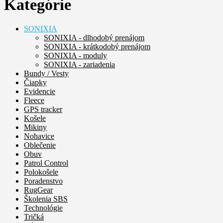
Kategórie
SONIXIA
SONIXIA - dlhodobý prenájom
SONIXIA - krátkodobý prenájom
SONIXIA - moduly
SONIXIA - zariadenia
Bundy / Vesty
Čiapky
Evidencie
Fleece
GPS tracker
Košele
Mikiny
Nohavice
Oblečenie
Obuv
Patrol Control
Polokošele
Poradenstvo
RugGear
Školenia SBS
Technológie
Tričká