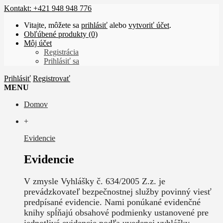
Kontakt: +421 948 948 776
Vitajte, môžete sa
prihlásiť
alebo
vytvoriť účet
.
Obľúbené produkty (0)
Môj účet
Registrácia
Prihlásiť sa
Prihlásiť
Registrovať
MENU
Domov
+
Evidencie
Evidencie
V zmysle Vyhlášky č. 634/2005 Z.z. je
prevádzkovateľ bezpečnostnej služby povinný viesť
predpísané evidencie. Nami ponúkané evidenčné
knihy spĺňajú obsahové podmienky ustanovené pre
jednotlivé evidencie podľa uvedenej vyhlášky.