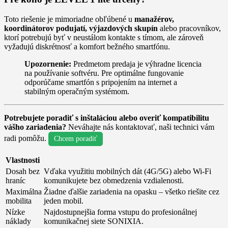
Toto riešenie je mimoriadne obľúbené u
manažérov,
koordinátorov podujatí, výjazdových skupín
alebo pracovníkov,
ktorí potrebujú byť v neustálom kontakte s tímom, ale zároveň
vyžadujú diskrétnosť a komfort bežného smartfónu.
Upozornenie:
Predmetom predaja je výhradne licencia
na používanie softvéru. Pre optimálne fungovanie
odporúčame smartfón s pripojením na internet a
stabilným operačným systémom.
Potrebujete poradiť s inštaláciou alebo overiť kompatibilitu
vášho zariadenia?
Neváhajte nás kontaktovať, naši technici vám
radi pomôžu.
Chcem poradiť
Vlastnosti
Dosah bez
Vďaka využitiu mobilných dát (4G/5G) alebo Wi-Fi
hraníc
komunikujete bez obmedzenia vzdialenosti.
Maximálna
Žiadne ďalšie zariadenia na opasku – všetko riešite cez
mobilita
jeden mobil.
Nízke
Najdostupnejšia forma vstupu do profesionálnej
náklady
komunikačnej siete SONIXIA.