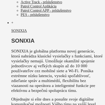
Active Track - príslušenstvo
Patrol Control Aplikácia
Patrol Control APP - príslušenstvo
PES - príslušenstvo
+
SONIXIA
SONIXIA
SONIXIA je globálna platforma novej generácie,
ktorá nahrádza klasické vysielačky s funkciami, ktoré
vysielačky nemajú. Umožňuje okamžité spojenie
jednotlivcov aj veľkých skupín až do 10 000
používateľov cez mobilné siete a Wi-Fi. Ponúka
extrémne nízku latenciu, vysokú spoľahlivosť,
zdieľanie správ a multimédií, flexibilitu bez
viazanosti na operátora a inteligentné funkcie pre
efektívnu a bezpečnú spoluprácu tímu.
Objednajte si ešte dnes a posuňte svoje digitálne
komunikačné možnosti Vášho tímu na vyšší level.