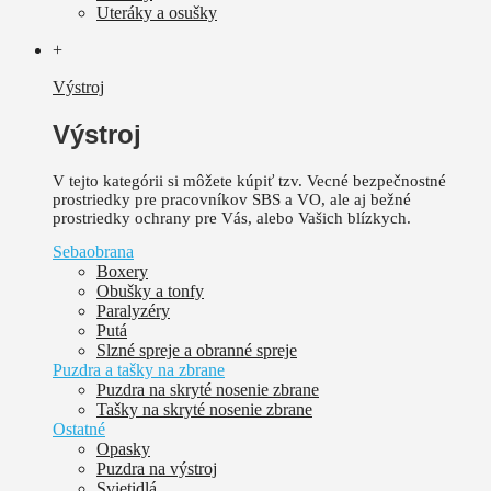
Uteráky a osušky
+
Výstroj
Výstroj
V tejto kategórii si môžete kúpiť tzv. Vecné bezpečnostné
prostriedky pre pracovníkov SBS a VO, ale aj bežné
prostriedky ochrany pre Vás, alebo Vašich blízkych.
Sebaobrana
Boxery
Obušky a tonfy
Paralyzéry
Putá
Slzné spreje a obranné spreje
Puzdra a tašky na zbrane
Puzdra na skryté nosenie zbrane
Tašky na skryté nosenie zbrane
Ostatné
Opasky
Puzdra na výstroj
Svietidlá