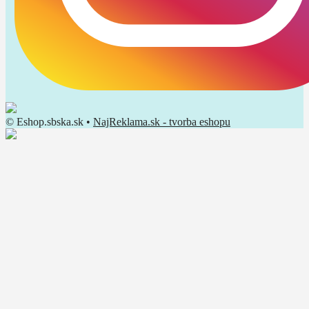
© Eshop.sbska.sk •
NajReklama.sk - tvorba eshopu