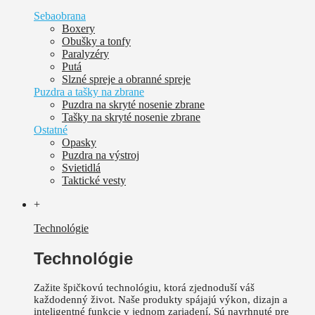
Sebaobrana
Boxery
Obušky a tonfy
Paralyzéry
Putá
Slzné spreje a obranné spreje
Puzdra a tašky na zbrane
Puzdra na skryté nosenie zbrane
Tašky na skryté nosenie zbrane
Ostatné
Opasky
Puzdra na výstroj
Svietidlá
Taktické vesty
+
Technológie
Technológie
Zažite špičkovú technológiu, ktorá zjednoduší váš
každodenný život.
Naše produkty spájajú výkon, dizajn a
inteligentné funkcie v jednom zariadení. Sú
navrhnuté pre