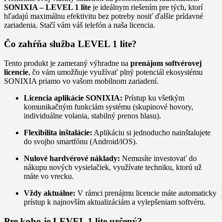
SONIXIA – LEVEL 1 lite
je ideálnym riešením pre tých, ktorí
hľadajú maximálnu efektivitu bez potreby nosiť ďalšie prídavné
zariadenia. Stačí vám váš telefón a naša licencia.
Čo zahŕňa služba LEVEL 1 lite?
Tento produkt je zameraný výhradne na
prenájom softvérovej
licencie
, čo vám umožňuje využívať plný potenciál ekosystému
SONIXIA priamo vo vašom mobilnom zariadení.
Licencia aplikácie SONIXIA:
Prístup ku všetkým
komunikačným funkciám systému (skupinové hovory,
individuálne volania, stabilný prenos hlasu).
Flexibilita inštalácie:
Aplikáciu si jednoducho nainštalujete
do svojho smartfónu (Android/iOS).
Nulové hardvérové náklady:
Nemusíte investovať do
nákupu nových vysielačiek, využívate techniku, ktorú už
máte vo vrecku.
Vždy aktuálne:
V rámci prenájmu licencie máte automaticky
prístup k najnovším aktualizáciám a vylepšeniam softvéru.
Pre koho je LEVEL 1 lite určený?