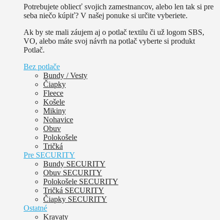
Potrebujete obliecť svojich zamestnancov, alebo len tak si pre
seba niečo kúpiť? V našej ponuke si určite vyberiete.
Ak by ste mali záujem aj o potlač textilu či už logom SBS,
VO, alebo máte svoj návrh na potlač vyberte si produkt
Potlač.
Bez potlače
Bundy / Vesty
Čiapky
Fleece
Košele
Mikiny
Nohavice
Obuv
Polokošele
Tričká
Pre SECURITY
Bundy SECURITY
Obuv SECURITY
Polokošele SECURITY
Tričká SECURITY
Čiapky SECURITY
Ostatné
Kravaty