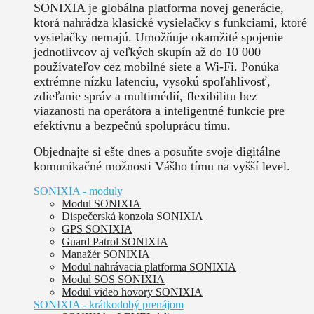
SONIXIA je globálna platforma novej generácie,
ktorá nahrádza klasické vysielačky s funkciami, ktoré
vysielačky nemajú. Umožňuje okamžité spojenie
jednotlivcov aj veľkých skupín až do 10 000
používateľov cez mobilné siete a Wi-Fi. Ponúka
extrémne nízku latenciu, vysokú spoľahlivosť,
zdieľanie správ a multimédií, flexibilitu bez
viazanosti na operátora a inteligentné funkcie pre
efektívnu a bezpečnú spoluprácu tímu.
Objednajte si ešte dnes a posuňte svoje digitálne
komunikačné možnosti Vášho tímu na vyšší level.
SONIXIA - moduly
Modul SONIXIA
Dispečerská konzola SONIXIA
GPS SONIXIA
Guard Patrol SONIXIA
Manažér SONIXIA
Modul nahrávacia platforma SONIXIA
Modul SOS SONIXIA
Modul video hovory SONIXIA
SONIXIA - krátkodobý prenájom