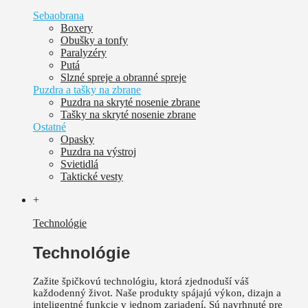
Sebaobrana
Boxery
Obušky a tonfy
Paralyzéry
Putá
Slzné spreje a obranné spreje
Puzdra a tašky na zbrane
Puzdra na skryté nosenie zbrane
Tašky na skryté nosenie zbrane
Ostatné
Opasky
Puzdra na výstroj
Svietidlá
Taktické vesty
+
Technológie
Technológie
Zažite špičkovú technológiu, ktorá zjednoduší váš
každodenný život.
Naše produkty spájajú výkon, dizajn a
inteligentné funkcie v jednom zariadení. Sú
navrhnuté pre