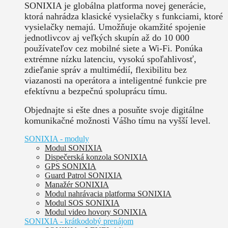
SONIXIA je globálna platforma novej generácie,
ktorá nahrádza klasické vysielačky s funkciami, ktoré
vysielačky nemajú. Umožňuje okamžité spojenie
jednotlivcov aj veľkých skupín až do 10 000
používateľov cez mobilné siete a Wi-Fi. Ponúka
extrémne nízku latenciu, vysokú spoľahlivosť,
zdieľanie správ a multimédií, flexibilitu bez
viazanosti na operátora a inteligentné funkcie pre
efektívnu a bezpečnú spoluprácu tímu.
Objednajte si ešte dnes a posuňte svoje digitálne
komunikačné možnosti Vášho tímu na vyšší level.
SONIXIA - moduly
Modul SONIXIA
Dispečerská konzola SONIXIA
GPS SONIXIA
Guard Patrol SONIXIA
Manažér SONIXIA
Modul nahrávacia platforma SONIXIA
Modul SOS SONIXIA
Modul video hovory SONIXIA
SONIXIA - krátkodobý prenájom