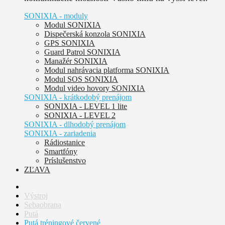
SONIXIA - moduly
Modul SONIXIA
Dispečerská konzola SONIXIA
GPS SONIXIA
Guard Patrol SONIXIA
Manažér SONIXIA
Modul nahrávacia platforma SONIXIA
Modul SOS SONIXIA
Modul video hovory SONIXIA
SONIXIA - krátkodobý prenájom
SONIXIA - LEVEL 1 lite
SONIXIA - LEVEL 2
SONIXIA - dlhodobý prenájom
SONIXIA - zariadenia
Rádiostanice
Smartfóny
Príslušenstvo
ZĽAVA
Výstroj
Sebaobrana
Putá
Putá tréningové červené