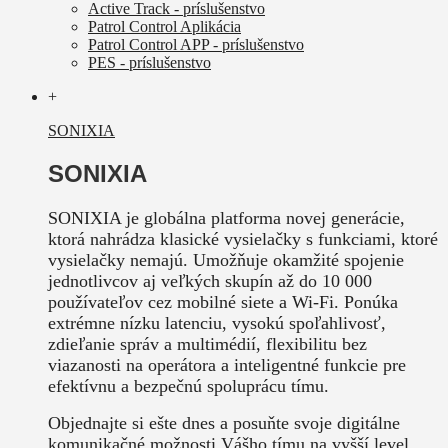
Active Track - príslušenstvo
Patrol Control Aplikácia
Patrol Control APP - príslušenstvo
PES - príslušenstvo
+
SONIXIA
SONIXIA
SONIXIA je globálna platforma novej generácie,
ktorá nahrádza klasické vysielačky s funkciami, ktoré
vysielačky nemajú. Umožňuje okamžité spojenie
jednotlivcov aj veľkých skupín až do 10 000
používateľov cez mobilné siete a Wi-Fi. Ponúka
extrémne nízku latenciu, vysokú spoľahlivosť,
zdieľanie správ a multimédií, flexibilitu bez
viazanosti na operátora a inteligentné funkcie pre
efektívnu a bezpečnú spoluprácu tímu.
Objednajte si ešte dnes a posuňte svoje digitálne
komunikačné možnosti Vášho tímu na vyšší level.