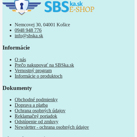
Nemcovej 30, 04001 Košice
0948 948 776
info@sbska.sk
Informácie
O nás
Prečo nakupovať na SBSka.sk
Vernostný program
Informácie o produktoch
Dokumenty
Obchodné podmienky
Doprava a platba
Ochrana osobných údajov
Reklamačný poriadok
Odstúpenie od zmluvy
Newsletter - ochrana osobných údajov