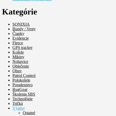
Kategórie
SONIXIA
Bundy / Vesty
Čiapky
Evidencie
Fleece
GPS tracker
Košele
Mikiny
Nohavice
Oblečenie
Obuv
Patrol Control
Polokošele
Poradenstvo
RugGear
Školenia SBS
Technológie
Tričká
Výstroj
Ostatné