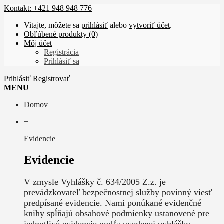
Kontakt: +421 948 948 776
Vitajte, môžete sa
prihlásiť
alebo
vytvoriť účet
.
Obľúbené produkty (0)
Môj účet
Registrácia
Prihlásiť sa
Prihlásiť
Registrovať
MENU
Domov
+
Evidencie
Evidencie
V zmysle Vyhlášky č. 634/2005 Z.z. je
prevádzkovateľ bezpečnostnej služby povinný viesť
predpísané evidencie. Nami ponúkané evidenčné
knihy spĺňajú obsahové podmienky ustanovené pre
jednotlivé evidencie podľa uvedenej vyhlášky.