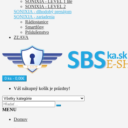
SONIXIA - LEVEL 1 lite
SONIXIA - LEVEL 2
SONIXIA - dlhodobý prenájom
SONIXIA - zariadenia
Rádiostanice
Smartfóny
Príslušenstvo
ZĽAVA
0 ks - 0,00€
Váš nákupný košík je prázdny!
MENU
Domov