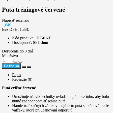
Putá tréningové červené
Napísať recenziu
1,64€
Bez DPH: 1,33€
Kód produktu: HT-01-T
Dostupnosť:
Skladom
Doručenie do 3 dní
Množstvo
Do košíka
Popis
Recenzie (0)
Putá cvičné červené
Umožňuje nácvik techniky ovládania pút, bez toho, aby bolo
nutné znehodnocovať reálne putá,
Namiesto fixačných zámkov majú tieto putá silikónové trecie
valčeky, ktoré pri uťahovaní odporujú