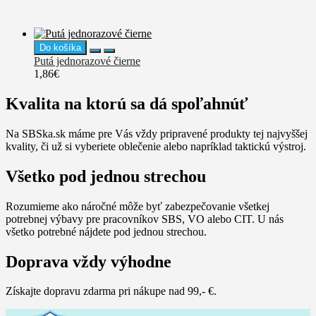
Do košíka
Putá jednorazové čierne
1,86€
Kvalita na ktorú sa dá spoľahnúť
Do košíka
Nôž pre jednorazové putá
2,92€
Na SBSka.sk máme pre Vás vždy pripravené produkty tej najvyššej
kvality, či už si vyberiete oblečenie alebo napríklad taktickú výstroj.
Do košíka
Putá jednorazové žlté
Všetko pod jednou strechou
1,86€
Rozumieme ako náročné môže byť zabezpečovanie všetkej
potrebnej výbavy pre pracovníkov SBS, VO alebo CIT. U nás
Do košíka
všetko potrebné nájdete pod jednou strechou.
Putá policajné HM 02 z leteckého
duralu
48,28€
Doprava vždy výhodne
Získajte dopravu zdarma pri nákupe nad 99,- €.