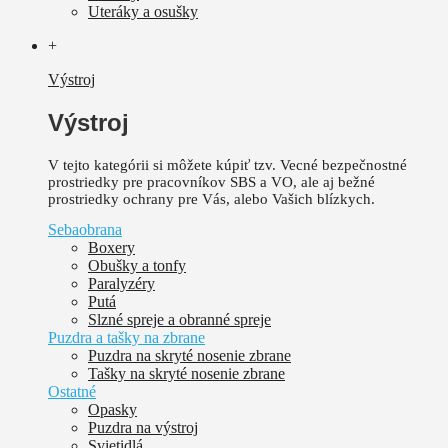
Uteráky a osušky
+
Výstroj
Výstroj
V tejto kategórii si môžete kúpiť tzv. Vecné bezpečnostné
prostriedky pre pracovníkov SBS a VO, ale aj bežné
prostriedky ochrany pre Vás, alebo Vašich blízkych.
Sebaobrana
Boxery
Obušky a tonfy
Paralyzéry
Putá
Slzné spreje a obranné spreje
Puzdra a tašky na zbrane
Puzdra na skryté nosenie zbrane
Tašky na skryté nosenie zbrane
Ostatné
Opasky
Puzdra na výstroj
Svietidlá