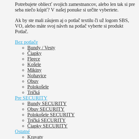
Potrebujete obliecť svojich zamestnancov, alebo len tak si pre
seba niečo kúpiť? V našej ponuke si určite vyberiete.
Ak by ste mali záujem aj o potlač textilu či už logom SBS,
VO, alebo máte svoj návrh na potlač vyberte si produkt
Potlač.
Bez potlače
Bundy / Vesty
Čiapky
Fleece
Košele
Mikiny
Nohavice
Obuv
Polokošele
Tričká
Pre SECURITY
Bundy SECURITY
Obuv SECURITY
Polokošele SECURITY
Tričká SECURITY
Čiapky SECURITY
Ostatné
Kravaty