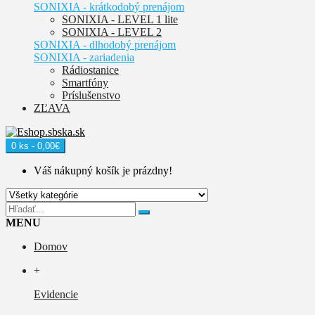
SONIXIA - krátkodobý prenájom
SONIXIA - LEVEL 1 lite
SONIXIA - LEVEL 2
SONIXIA - dlhodobý prenájom
SONIXIA - zariadenia
Rádiostanice
Smartfóny
Príslušenstvo
ZĽAVA
0 ks - 0,00€
Váš nákupný košík je prázdny!
MENU
Domov
+
Evidencie