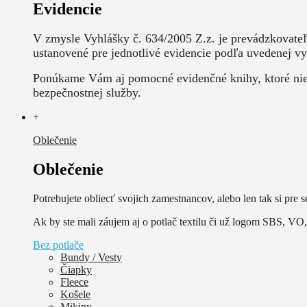
Evidencie
V zmysle Vyhlášky č. 634/2005 Z.z. je prevádzkovate
ustanovené pre jednotlivé evidencie podľa uvedenej vy
Ponúkame Vám aj pomocné evidenčné knihy, ktoré nie j
bezpečnostnej služby.
+
Oblečenie
Oblečenie
Potrebujete obliecť svojich zamestnancov, alebo len tak si pre s
Ak by ste mali záujem aj o potlač textilu či už logom SBS, VO, 
Bez potlače
Bundy / Vesty
Čiapky
Fleece
Košele
Mikiny