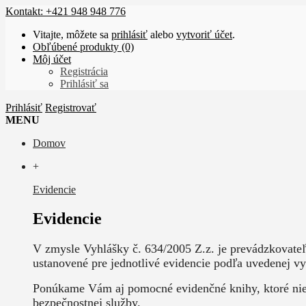
Kontakt: +421 948 948 776
Vitajte, môžete sa
prihlásiť
alebo
vytvoriť účet
.
Obľúbené produkty (0)
Môj účet
Registrácia
Prihlásiť sa
Prihlásiť
Registrovať
MENU
Domov
+
Evidencie
Evidencie
V zmysle Vyhlášky č. 634/2005 Z.z. je prevádzkovate
ustanovené pre jednotlivé evidencie podľa uvedenej vy
Ponúkame Vám aj pomocné evidenčné knihy, ktoré nie j
bezpečnostnej služby.