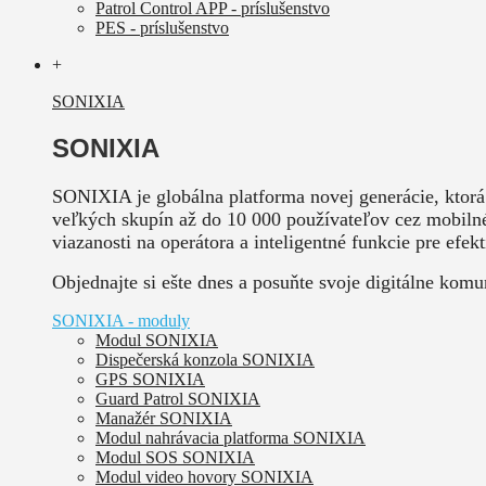
Patrol Control APP - príslušenstvo
PES - príslušenstvo
+
SONIXIA
SONIXIA
SONIXIA je globálna platforma novej generácie, ktorá
veľkých skupín až do 10 000 používateľov cez mobilné 
viazanosti na operátora a inteligentné funkcie pre efe
Objednajte si ešte dnes a posuňte svoje digitálne kom
SONIXIA - moduly
Modul SONIXIA
Dispečerská konzola SONIXIA
GPS SONIXIA
Guard Patrol SONIXIA
Manažér SONIXIA
Modul nahrávacia platforma SONIXIA
Modul SOS SONIXIA
Modul video hovory SONIXIA