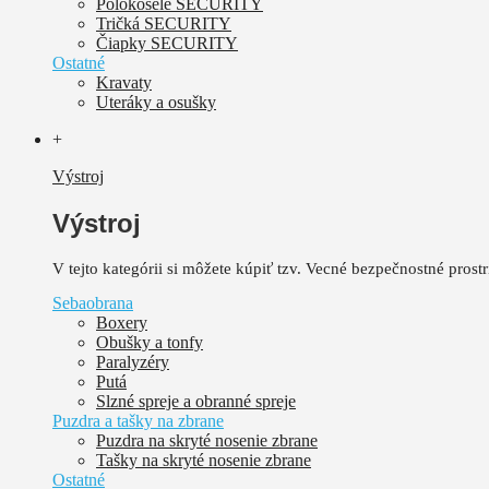
Polokošele SECURITY
Tričká SECURITY
Čiapky SECURITY
Ostatné
Kravaty
Uteráky a osušky
+
Výstroj
Výstroj
V tejto kategórii si môžete kúpiť tzv. Vecné bezpečnostné pros
Sebaobrana
Boxery
Obušky a tonfy
Paralyzéry
Putá
Slzné spreje a obranné spreje
Puzdra a tašky na zbrane
Puzdra na skryté nosenie zbrane
Tašky na skryté nosenie zbrane
Ostatné