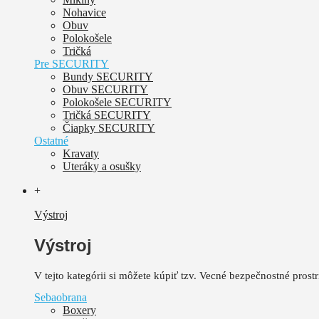
Nohavice
Obuv
Polokošele
Tričká
Pre SECURITY
Bundy SECURITY
Obuv SECURITY
Polokošele SECURITY
Tričká SECURITY
Čiapky SECURITY
Ostatné
Kravaty
Uteráky a osušky
+
Výstroj
Výstroj
V tejto kategórii si môžete kúpiť tzv. Vecné bezpečnostné pros
Sebaobrana
Boxery