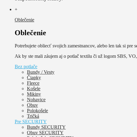
+
Oblečenie
Oblečenie
Potrebujete obliecť svojich zamestnancov, alebo len tak si pre s
Ak by ste mali záujem aj o potlač textilu či už logom SBS, VO, 
Bez potlače
Bundy / Vesty
Čiapky
Fleece
Košele
Mikiny
Nohavice
Obuv
Polokošele
Tričká
Pre SECURITY
Bundy SECURITY
Obuv SECURITY