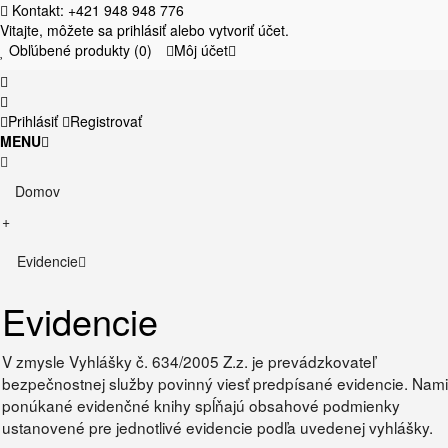
Kontakt: +421 948 948 776
Vitajte, môžete sa
prihlásiť
alebo
vytvoriť účet
.
Obľúbené produkty (0)
Môj účet
Prihlásiť
Registrovať
MENU
Domov
+
Evidencie
Evidencie
V zmysle Vyhlášky č. 634/2005 Z.z. je prevádzkovateľ
bezpečnostnej služby povinný viesť predpísané evidencie. Nami
ponúkané evidenčné knihy spĺňajú obsahové podmienky
ustanovené pre jednotlivé evidencie podľa uvedenej vyhlášky.