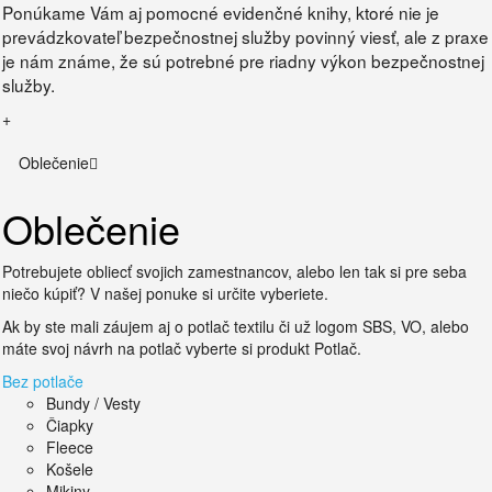
Ponúkame Vám aj pomocné evidenčné knihy, ktoré nie je
prevádzkovateľ bezpečnostnej služby povinný viesť, ale z praxe
je nám známe, že sú potrebné pre riadny výkon bezpečnostnej
služby.
+
Oblečenie
Oblečenie
Potrebujete obliecť svojich zamestnancov, alebo len tak si pre seba
niečo kúpiť? V našej ponuke si určite vyberiete.
Ak by ste mali záujem aj o potlač textilu či už logom SBS, VO, alebo
máte svoj návrh na potlač vyberte si produkt Potlač.
Bez potlače
Bundy / Vesty
Čiapky
Fleece
Košele
Mikiny