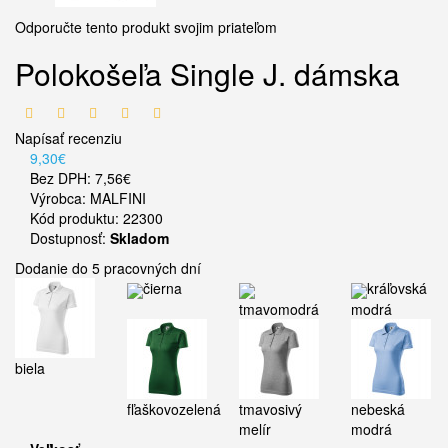
Odporučte tento produkt svojim priateľom
Polokošeľa Single J. dámska
Napísať recenziu
9,30€
Bez DPH: 7,56€
Výrobca:
MALFINI
Kód produktu: 22300
Dostupnosť:
Skladom
Dodanie do 5 pracovných dní
čierna
kráľovská
tmavomodrá
modrá
biela
fľaškovozelená
tmavosivý
nebeská
melír
modrá