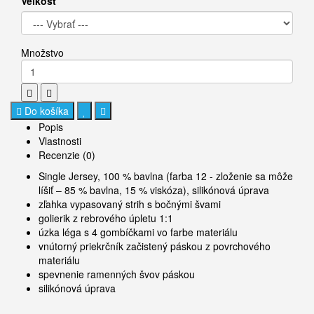
Veľkosť
Množstvo
Do košíka
Popis
Vlastnosti
Recenzie (0)
Single Jersey, 100 % bavlna (farba 12 - zloženie sa môže
líšiť – 85 % bavlna, 15 % viskóza), silikónová úprava
zľahka vypasovaný strih s bočnými švami
golierik z rebrového úpletu 1:1
úzka léga s 4 gombíčkami vo farbe materiálu
vnútorný priekrčník začistený páskou z povrchového
materiálu
spevnenie ramenných švov páskou
silikónová úprava