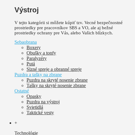
Výstroj
V tejto kategórii si môžete kúpiť tzv. Vecné bezpečnostné
prostriedky pre pracovníkov SBS a VO, ale aj bežné
prostriedky ochrany pre Vás, alebo Vašich blízkych.
Sebaobrana
Boxery
Obušky a tonfy
Paralyzéry
Putá
Slzné spreje a obranné spreje
Puzdra a tašky na zbrane
Puzdra na skryté nosenie zbrane
Tašky na skryté nosenie zbrane
Ostatné
Opasky
Puzdra na výstroj
Svietidlá
Taktické vesty
+
Technológie