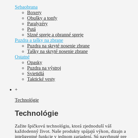
Sebaobrana
Boxery
Obušky a tonfy
Paralyzéry
Putá
Slzné spreje a obranné spreje
Puzdra a tašky na zbrane
Puzdra na skryté nosenie zbrane
Tašky na skryté nosenie zbrane
Ostatné
Opasky
Puzdra na výstroj
Svietidlá
Taktické vesty
+
Technológie
Technológie
Zažite špičkovú technológiu, ktorá zjednoduší váš
každodenný život.
Naše produkty spájajú výkon, dizajn a
inteligentné funkcie v jednom zariadení. Sú
navrhnuté pre