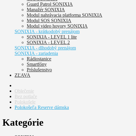
Guard Patrol SONIXIA
Manažér SONIXIA
Modul nahrávacia platforma SONIXIA
Modul SOS SONIXIA
Modul video hovory SONIXIA
SONIXIA - krátkodobý prenájom
SONIXIA - LEVEL 1 lite
SONIXIA - LEVEL 2
SONIXIA - dlhodobý prenájom
SONIXIA - zariadenia
Rádiostanice
Smartfóny
Príslušenstvo
ZĽAVA
Oblečenie
Bez potlače
Polokošele
Polokošeľa Reserve dámska
Kategórie