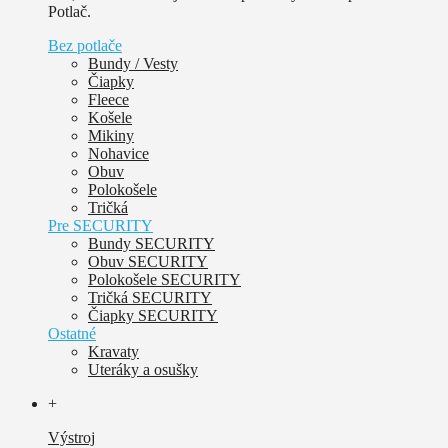
Potlač.
Bez potlače
Bundy / Vesty
Čiapky
Fleece
Košele
Mikiny
Nohavice
Obuv
Polokošele
Tričká
Pre SECURITY
Bundy SECURITY
Obuv SECURITY
Polokošele SECURITY
Tričká SECURITY
Čiapky SECURITY
Ostatné
Kravaty
Uteráky a osušky
+
Výstroj