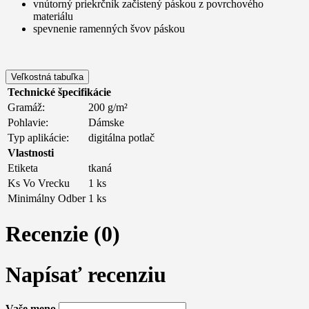
vnútorný priekrčník začistený páskou z povrchového
materiálu
spevnenie ramenných švov páskou
Veľkostná tabuľka
Technické špecifikácie
Gramáž:
200 g/m²
Pohlavie:
Dámske
Typ aplikácie:
digitálna potlač
Vlastnosti
Etiketa
tkaná
Ks Vo Vrecku
1 ks
Minimálny Odber
1 ks
Recenzie (0)
Napísať recenziu
Vaše meno