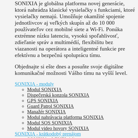
SONIXIA je globálna platforma novej generácie,
ktorá nahrádza klasické vysielačky s funkciami, ktoré
vysielačky nemajú. Umožňuje okamžité spojenie
jednotlivcov aj veľkých skupín až do 10 000
používateľov cez mobilné siete a Wi-Fi. Ponúka
extrémne nízku latenciu, vysokú spoľahlivosť,
zdieľanie správ a multimédií, flexibilitu bez
viazanosti na operátora a inteligentné funkcie pre
efektívnu a bezpečnú spoluprácu tímu.
Objednajte si ešte dnes a posuňte svoje digitálne
komunikačné možnosti Vášho tímu na vyšší level.
SONIXIA - moduly
Modul SONIXIA
Dispečerská konzola SONIXIA
GPS SONIXIA
Guard Patrol SONIXIA
Manažér SONIXIA
Modul nahrávacia platforma SONIXIA
Modul SOS SONIXIA
Modul video hovory SONIXIA
SONIXIA - krátkodobý prenájom