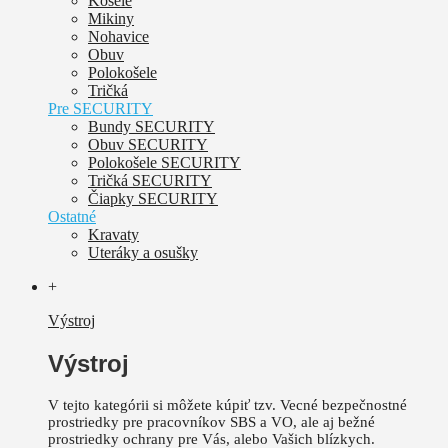
Košele
Mikiny
Nohavice
Obuv
Polokošele
Tričká
Pre SECURITY
Bundy SECURITY
Obuv SECURITY
Polokošele SECURITY
Tričká SECURITY
Čiapky SECURITY
Ostatné
Kravaty
Uteráky a osušky
+
Výstroj
Výstroj
V tejto kategórii si môžete kúpiť tzv. Vecné bezpečnostné
prostriedky pre pracovníkov SBS a VO, ale aj bežné
prostriedky ochrany pre Vás, alebo Vašich blízkych.