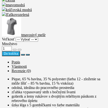
čierna
tmavomodrá
kráľovská modrá
fľaškovozelená
tmavosivý melír
Veľkosť
Množstvo
Do košíka
Popis
Vlastnosti
Recenzie (0)
Pique, 65 % bavlna, 35 % polyester (farba 12 - zloženie sa
môže líšiť – 85 % bavlna, 15 % viskóza)
odolná, ideálna do pracovného prostredia
zľahka vypasovaný strih s bočnými švami
golierik a lemy rukávov s dvojitým reliéfnym pásikom z
rebrového úpletu
úzka léga s 5 gombíčkami vo farbe materiálu