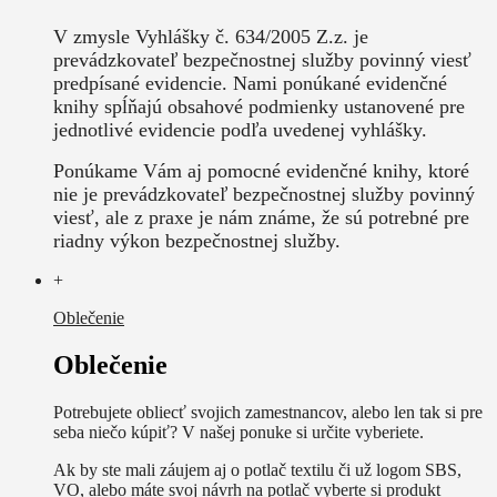
V zmysle Vyhlášky č. 634/2005 Z.z. je
prevádzkovateľ bezpečnostnej služby povinný viesť
predpísané evidencie. Nami ponúkané evidenčné
knihy spĺňajú obsahové podmienky ustanovené pre
jednotlivé evidencie podľa uvedenej vyhlášky.
Ponúkame Vám aj pomocné evidenčné knihy, ktoré
nie je prevádzkovateľ bezpečnostnej služby povinný
viesť, ale z praxe je nám známe, že sú potrebné pre
riadny výkon bezpečnostnej služby.
+
Oblečenie
Oblečenie
Potrebujete obliecť svojich zamestnancov, alebo len tak si pre
seba niečo kúpiť? V našej ponuke si určite vyberiete.
Ak by ste mali záujem aj o potlač textilu či už logom SBS,
VO, alebo máte svoj návrh na potlač vyberte si produkt