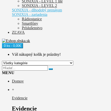
SONIXIA - LEVEL 1 lite
SONIXIA - LEVEL 2
SONIXIA - dlhodobý prenájom
SONIXIA - zariadenia
Rádiostanice
Smartfóny
Príslušenstvo
ZĽAVA
0 ks - 0,00€
Váš nákupný košík je prázdny!
MENU
Domov
+
Evidencie
Evidencie