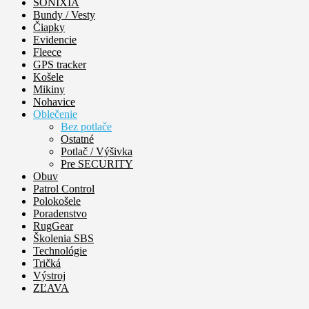
SONIXIA
Bundy / Vesty
Čiapky
Evidencie
Fleece
GPS tracker
Košele
Mikiny
Nohavice
Oblečenie
Bez potlače
Ostatné
Potlač / Výšivka
Pre SECURITY
Obuv
Patrol Control
Polokošele
Poradenstvo
RugGear
Školenia SBS
Technológie
Tričká
Výstroj
ZĽAVA