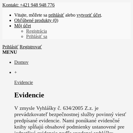
Kontakt: +421 948 948 776
Vitajte, môžete sa
prihlásiť
alebo
vytvoriť účet
.
Obľúbené produkty (0)
Môj účet
Registrácia
Prihlásiť sa
Prihlásiť
Registrovať
MENU
Domov
+
Evidencie
Evidencie
V zmysle Vyhlášky č. 634/2005 Z.z. je
prevádzkovateľ bezpečnostnej služby povinný viesť
predpísané evidencie. Nami ponúkané evidenčné
knihy spĺňajú obsahové podmienky ustanovené pre
jednotlivé evidencie podľa uvedenej vyhlášky.