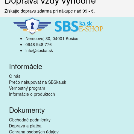
Získajte dopravu zdarma pri nákupe nad 99,- €.
Do košíka
Patrol Control - Active Track -
ochranné puzdro, textilné
12,90€
Nemcovej 30, 04001 Košice
0948 948 776
Do košíka
info@sbska.sk
Patrol Control - Active Track -
duálna kľúčenka (NFC+RFID)
Informácie
2,80€
O nás
Prečo nakupovať na SBSka.sk
Vernostný program
Informácie o produktoch
Dokumenty
Obchodné podmienky
Doprava a platba
Ochrana osobných údajov