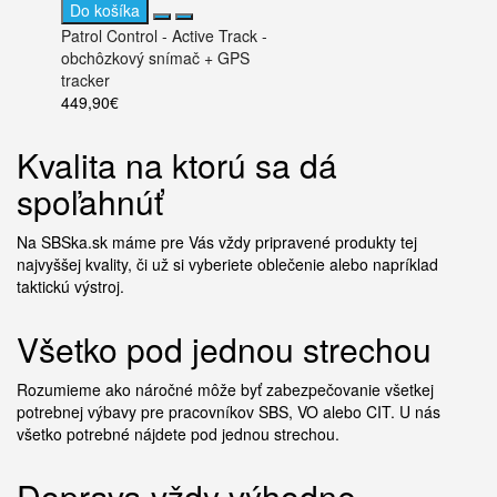
Do košíka
Patrol Control - Active Track -
obchôzkový snímač + GPS
tracker
449,90€
Kvalita na ktorú sa dá
Do košíka
spoľahnúť
Patrol Control - Active Track -
náhradná batéria
Na SBSka.sk máme pre Vás vždy pripravené produkty tej
29,90€
najvyššej kvality, či už si vyberiete oblečenie alebo napríklad
taktickú výstroj.
Všetko pod jednou strechou
Rozumieme ako náročné môže byť zabezpečovanie všetkej
potrebnej výbavy pre pracovníkov SBS, VO alebo CIT. U nás
všetko potrebné nájdete pod jednou strechou.
Doprava vždy výhodne