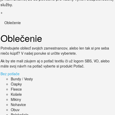
služby.
+
Oblečenie
Oblečenie
Potrebujete obliecť svojich zamestnancov, alebo len tak si pre seba
niečo kúpiť? V našej ponuke si určite vyberiete.
Ak by ste mali záujem aj o potlač textilu či už logom SBS, VO, alebo
máte svoj návrh na potlač vyberte si produkt Potlač.
Bez potlače
Bundy / Vesty
Čiapky
Fleece
Košele
Mikiny
Nohavice
Obuv
Polokošele