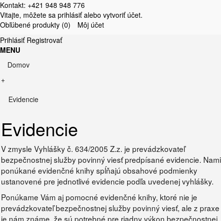
Kontakt: +421 948 948 776
Vitajte, môžete sa
prihlásiť
alebo
vytvoriť účet
.
Obľúbené produkty (0)
Môj účet
Prihlásiť
Registrovať
MENU
Domov
+
Evidencie
Evidencie
V zmysle Vyhlášky č. 634/2005 Z.z. je prevádzkovateľ
bezpečnostnej služby povinný viesť predpísané evidencie. Nami
ponúkané evidenčné knihy spĺňajú obsahové podmienky
ustanovené pre jednotlivé evidencie podľa uvedenej vyhlášky.
Ponúkame Vám aj pomocné evidenčné knihy, ktoré nie je
prevádzkovateľ bezpečnostnej služby povinný viesť, ale z praxe
je nám známe, že sú potrebné pre riadny výkon bezpečnostnej