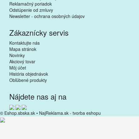
Reklamačný poriadok
Odstúpenie od zmluvy
Newsletter - ochrana osobných údajov
Do košíka
Patrol Control - Active Track -
duálny kontrolný bod
Zákaznícky servis
(NFC+RFID)
2,80€
Kontaktujte nás
Mapa stránok
Novinky
Akciový tovar
Môj účet
História objednávok
Obľúbené produkty
Nájdete nas aj na
© Eshop.sbska.sk •
NajReklama.sk - tvorba eshopu
Do košíka
Patrol Control - Active Track -