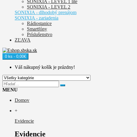
SONIXIA - LEVEL 1 lite
SONIXIA - LEVEL 2
SONIXIA - dlhodobý prenájom
SONIXIA - zariadenia
Rádiostanice
Smartfóny
Príslušenstvo
ZĽAVA
0 ks - 0,00€
Váš nákupný košík je prázdny!
MENU
Domov
+
Evidencie
Evidencie