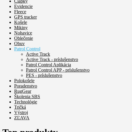
Čiapky
Evidencie
Fleece
GPS tracker
Košele
Mikiny
Nohavice
Oblečenie
Obuv
Patrol Control
Active Track
Active Track - príslušenstvo
Patrol Control Aplikácia
Patrol Control APP - príslušenstvo
PES - príslušenstvo
Polokošele
Poradenstvo
RugGear
Školenia SBS
Technológie
Tričká
Výstroj
ZĽAVA