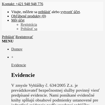
Kontakt: +421 948 948 776
Vitajte, môžete sa
prihlásiť
alebo
vytvoriť účet
.
Obľúbené produkty (0)
Môj účet
Registrácia
Prihlásiť sa
Prihlásiť
Registrovať
MENU
Domov
+
Evidencie
Evidencie
V zmysle Vyhlášky č. 634/2005 Z.z. je
prevádzkovateľ bezpečnostnej služby povinný viesť
predpísané evidencie. Nami ponúkané evidenčné
knihy spĺňajú obsahové podmienky ustanovené pre
jednotlivé evidencie podľa uvedenej vyhlášky.