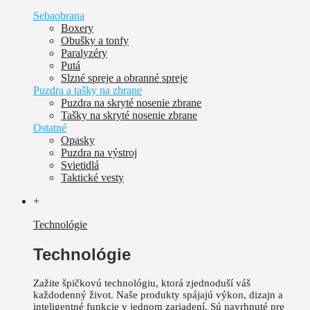
Sebaobrana
Boxery
Obušky a tonfy
Paralyzéry
Putá
Slzné spreje a obranné spreje
Puzdra a tašky na zbrane
Puzdra na skryté nosenie zbrane
Tašky na skryté nosenie zbrane
Ostatné
Opasky
Puzdra na výstroj
Svietidlá
Taktické vesty
+
Technológie
Technológie
Zažite špičkovú technológiu, ktorá zjednoduší váš
každodenný život.
Naše produkty spájajú výkon, dizajn a
inteligentné funkcie v jednom zariadení. Sú
navrhnuté pre