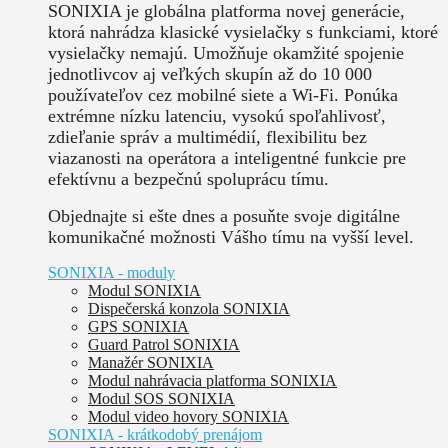
SONIXIA je globálna platforma novej generácie,
ktorá nahrádza klasické vysielačky s funkciami, ktoré
vysielačky nemajú. Umožňuje okamžité spojenie
jednotlivcov aj veľkých skupín až do 10 000
používateľov cez mobilné siete a Wi-Fi. Ponúka
extrémne nízku latenciu, vysokú spoľahlivosť,
zdieľanie správ a multimédií, flexibilitu bez
viazanosti na operátora a inteligentné funkcie pre
efektívnu a bezpečnú spoluprácu tímu.
Objednajte si ešte dnes a posuňte svoje digitálne
komunikačné možnosti Vášho tímu na vyšší level.
SONIXIA - moduly
Modul SONIXIA
Dispečerská konzola SONIXIA
GPS SONIXIA
Guard Patrol SONIXIA
Manažér SONIXIA
Modul nahrávacia platforma SONIXIA
Modul SOS SONIXIA
Modul video hovory SONIXIA
SONIXIA - krátkodobý prenájom