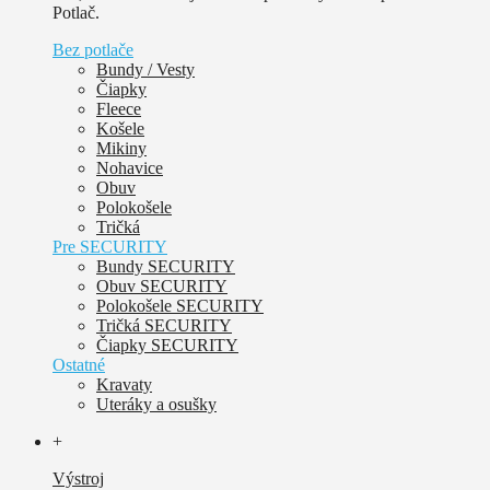
Potlač.
Bez potlače
Bundy / Vesty
Čiapky
Fleece
Košele
Mikiny
Nohavice
Obuv
Polokošele
Tričká
Pre SECURITY
Bundy SECURITY
Obuv SECURITY
Polokošele SECURITY
Tričká SECURITY
Čiapky SECURITY
Ostatné
Kravaty
Uteráky a osušky
+
Výstroj