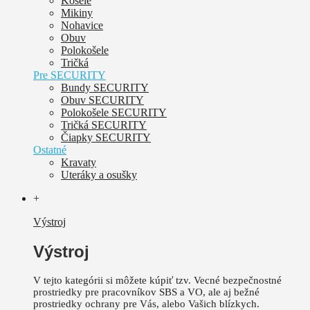
Košele
Mikiny
Nohavice
Obuv
Polokošele
Tričká
Pre SECURITY
Bundy SECURITY
Obuv SECURITY
Polokošele SECURITY
Tričká SECURITY
Čiapky SECURITY
Ostatné
Kravaty
Uteráky a osušky
+
Výstroj
Výstroj
V tejto kategórii si môžete kúpiť tzv. Vecné bezpečnostné
prostriedky pre pracovníkov SBS a VO, ale aj bežné
prostriedky ochrany pre Vás, alebo Vašich blízkych.