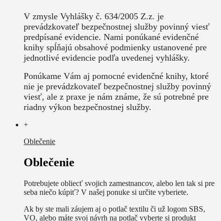
V zmysle Vyhlášky č. 634/2005 Z.z. je
prevádzkovateľ bezpečnostnej služby povinný viesť
predpísané evidencie. Nami ponúkané evidenčné
knihy spĺňajú obsahové podmienky ustanovené pre
jednotlivé evidencie podľa uvedenej vyhlášky.
Ponúkame Vám aj pomocné evidenčné knihy, ktoré
nie je prevádzkovateľ bezpečnostnej služby povinný
viesť, ale z praxe je nám známe, že sú potrebné pre
riadny výkon bezpečnostnej služby.
+
Oblečenie
Oblečenie
Potrebujete obliecť svojich zamestnancov, alebo len tak si pre
seba niečo kúpiť? V našej ponuke si určite vyberiete.
Ak by ste mali záujem aj o potlač textilu či už logom SBS,
VO, alebo máte svoj návrh na potlač vyberte si produkt