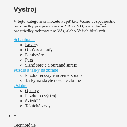
Výstroj
V tejto kategórii si môžete kúpiť tzv. Vecné bezpečnostné
prostriedky pre pracovníkov SBS a VO, ale aj bežné
prostriedky ochrany pre Vás, alebo Vašich blízkych.
Sebaobrana
Boxery
Obušky a tonfy
Paralyzéry
Putá
Slzné spreje a obranné spreje
Puzdra a tašky na zbrane
Puzdra na skryté nosenie zbrane
Tašky na skryté nosenie zbrane
Ostatné
Opasky
Puzdra na výstroj
Svietidlá
Taktické vesty
+
Technológie