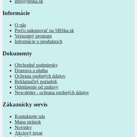
info@sbska.sk
Informácie
O nás
Prečo nakupovať na SBSka.sk
Vernostný program
Informácie o produktoch
Dokumenty
Obchodné podmienky
Doprava a platba
Ochrana osobných údajov
Reklamačný poriadok
Odstúpenie od zmluvy
Newsletter - ochrana osobných údajov
Zákaznícky servis
Kontaktujte nás
Mapa stránok
Novinky
Akciový tovar