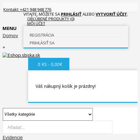
Kontakt: +421 948 948 776
VITAJTE, MÔŽETE SA
PRIHLÁSIŤ
ALEBO
VYTVORIŤ ÚČET
.
OBĽÚBENÉ PRODUKTY (0)
MÔJ ÚČET
MENU
Domov
REGISTRÁCIA
PRIHLÁSIŤ SA
+
0 KS - 0,00€
Váš nákupný košík je prázdny!
Evidencie