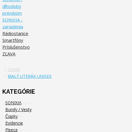
dlhodobý
prenájom
SONIXIA -
zariadenia
Rádiostanice
Smartfóny
Príslušenstvo
ZĽAVA
ZĽAVA
MALÝ UTERÁK UNISEX
KATEGÓRIE
SONIXIA
Bundy / Vesty
Čiapky
Evidencie
Fleece