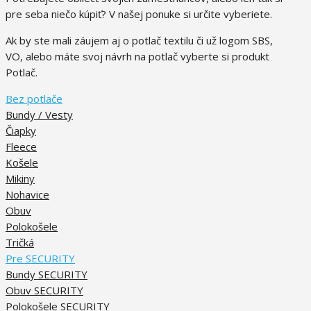
pre seba niečo kúpiť? V našej ponuke si určite vyberiete.
Ak by ste mali záujem aj o potlač textilu či už logom SBS,
VO, alebo máte svoj návrh na potlač vyberte si produkt
Potlač.
Bez potlače
Bundy / Vesty
Čiapky
Fleece
Košele
Mikiny
Nohavice
Obuv
Polokošele
Tričká
Pre SECURITY
Bundy SECURITY
Obuv SECURITY
Polokošele SECURITY