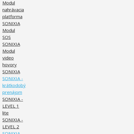
Modul
nahrávacia
platforma
SONIXIA
Modul
SOS
SONIXIA
Modul
video
hovory
SONIXIA
SONIXIA -
krátkodobý
prenájom
SONIXIA -
LEVEL 1
lite
SONIXIA -
LEVEL 2
SONIXIA -