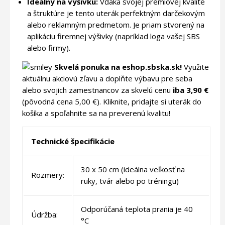
Ideálny na výšivku:
Vďaka svojej prémiovej kvalite
a štruktúre je tento uterák perfektným darčekovým
alebo reklamným predmetom. Je priam stvorený na
aplikáciu firemnej výšivky (napríklad loga vašej SBS
alebo firmy).
Skvelá ponuka na eshop.sbska.sk!
Využite
aktuálnu akciovú zľavu a doplňte výbavu pre seba
alebo svojich zamestnancov za skvelú cenu
iba 3,90 €
(pôvodná cena 5,00 €). Kliknite, pridajte si uterák do
košíka a spoľahnite sa na preverenú kvalitu!
Technické špecifikácie
30 x 50 cm (ideálna veľkosť na
Rozmery:
ruky, tvár alebo po tréningu)
Odporúčaná teplota prania je 40
Údržba:
°C