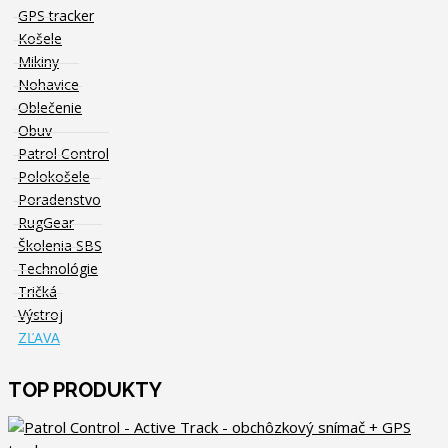
GPS tracker
Košele
Mikiny
Nohavice
Oblečenie
Obuv
Patrol Control
Polokošele
Poradenstvo
RugGear
Školenia SBS
Technológie
Tričká
Výstroj
ZĽAVA
TOP PRODUKTY