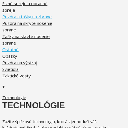
Slzné spreje a obranné
spreje
Puzdra a tašky na zbrane
Puzdra na skryté nosenie
zbrane
Tašky na skryté nosenie
zbrane
Ostatné
Opasky
Puzdra na výstroj
Svietidlá
Taktické vesty
+
Technológie
TECHNOLÓGIE
Zažite špičkovú technológiu, ktorá zjednoduší váš
každodenný život.
Naše produkty spájajú výkon, dizajn a