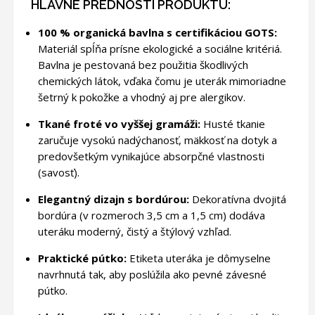
HLAVNÉ PREDNOSTI PRODUKTU:
100 % organická bavlna s certifikáciou GOTS:
Materiál spĺňa prísne ekologické a sociálne kritériá.
Bavlna je pestovaná bez použitia škodlivých
chemických látok, vďaka čomu je uterák mimoriadne
šetrný k pokožke a vhodný aj pre alergikov.
Tkané froté vo vyššej gramáži:
Husté tkanie
zaručuje vysokú nadýchanosť, mäkkosť na dotyk a
predovšetkým vynikajúce absorpčné vlastnosti
(savosť).
Elegantný dizajn s bordúrou:
Dekoratívna dvojitá
bordúra (v rozmeroch 3,5 cm a 1,5 cm) dodáva
uteráku moderný, čistý a štýlový vzhľad.
Praktické pútko:
Etiketa uteráka je dômyselne
navrhnutá tak, aby poslúžila ako pevné závesné
pútko.