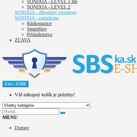
SONIXIA - LEVEL 1 lite
SONIXIA - LEVEL 2
SONIXIA - dlhodobý prenájom
SONIXIA - zariadenia
Rádiostanice
Smartfóny
Príslušenstvo
ZĽAVA
0 ks - 0,00€
Váš nákupný košík je prázdny!
MENU
Domov