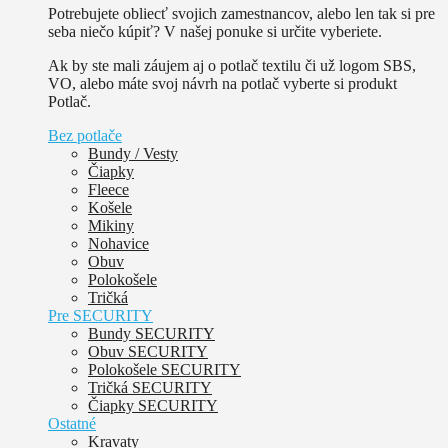
Potrebujete obliecť svojich zamestnancov, alebo len tak si pre
seba niečo kúpiť? V našej ponuke si určite vyberiete.
Ak by ste mali záujem aj o potlač textilu či už logom SBS,
VO, alebo máte svoj návrh na potlač vyberte si produkt
Potlač.
Bez potlače
Bundy / Vesty
Čiapky
Fleece
Košele
Mikiny
Nohavice
Obuv
Polokošele
Tričká
Pre SECURITY
Bundy SECURITY
Obuv SECURITY
Polokošele SECURITY
Tričká SECURITY
Čiapky SECURITY
Ostatné
Kravaty