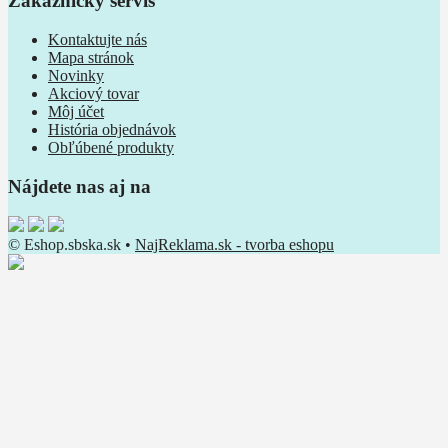
Zákaznícky servis
Kontaktujte nás
Mapa stránok
Novinky
Akciový tovar
Môj účet
História objednávok
Obľúbené produkty
Nájdete nas aj na
© Eshop.sbska.sk •
NajReklama.sk - tvorba eshopu