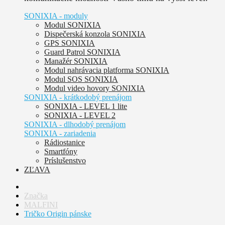
SONIXIA - moduly
Modul SONIXIA
Dispečerská konzola SONIXIA
GPS SONIXIA
Guard Patrol SONIXIA
Manažér SONIXIA
Modul nahrávacia platforma SONIXIA
Modul SOS SONIXIA
Modul video hovory SONIXIA
SONIXIA - krátkodobý prenájom
SONIXIA - LEVEL 1 lite
SONIXIA - LEVEL 2
SONIXIA - dlhodobý prenájom
SONIXIA - zariadenia
Rádiostanice
Smartfóny
Príslušenstvo
ZĽAVA
Značka
MALFINI
Tričko Origin pánske