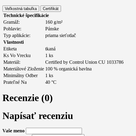
Veľkostná tabuľka
Certifikát
Technické špecifikácie
Gramáž:
160 g/m²
Pohlavie:
Pánske
Typ aplikácie:
priama sieťotlač
Vlastnosti
Etiketa
tkaná
Ks Vo Vrecku
1 ks
Materiál:
Certified by Control Union CU 1033786
Materiálové Zloženie
100 % organická bavlna
Minimálny Odber
1 ks
Prateľné Na
40 °C
Recenzie (0)
Napísať recenziu
Vaše meno