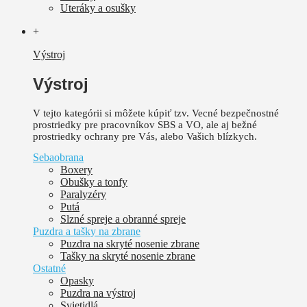
Uteráky a osušky
+
Výstroj
Výstroj
V tejto kategórii si môžete kúpiť tzv. Vecné bezpečnostné
prostriedky pre pracovníkov SBS a VO, ale aj bežné
prostriedky ochrany pre Vás, alebo Vašich blízkych.
Sebaobrana
Boxery
Obušky a tonfy
Paralyzéry
Putá
Slzné spreje a obranné spreje
Puzdra a tašky na zbrane
Puzdra na skryté nosenie zbrane
Tašky na skryté nosenie zbrane
Ostatné
Opasky
Puzdra na výstroj
Svietidlá