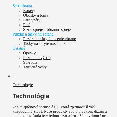
Sebaobrana
Boxery
Obušky a tonfy
Paralyzéry
Putá
Slzné spreje a obranné spreje
Puzdra a tašky na zbrane
Puzdra na skryté nosenie zbrane
Tašky na skryté nosenie zbrane
Ostatné
Opasky
Puzdra na výstroj
Svietidlá
Taktické vesty
+
Technológie
Technológie
Zažite špičkovú technológiu, ktorá zjednoduší váš
každodenný život.
Naše produkty spájajú výkon, dizajn a
inteligentné funkcie v jednom zariadení. Sú
navrhnuté pre