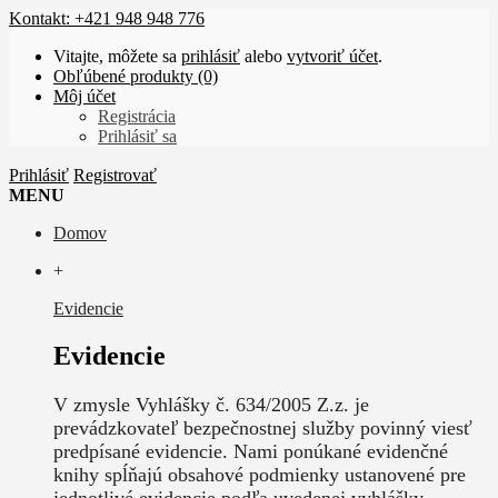
Kontakt: +421 948 948 776
Vitajte, môžete sa
prihlásiť
alebo
vytvoriť účet
.
Obľúbené produkty (0)
Môj účet
Registrácia
Prihlásiť sa
Prihlásiť
Registrovať
MENU
Domov
+
Evidencie
Evidencie
V zmysle Vyhlášky č. 634/2005 Z.z. je
prevádzkovateľ bezpečnostnej služby povinný viesť
predpísané evidencie. Nami ponúkané evidenčné
knihy spĺňajú obsahové podmienky ustanovené pre
jednotlivé evidencie podľa uvedenej vyhlášky.