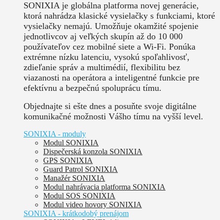
SONIXIA je globálna platforma novej generácie,
ktorá nahrádza klasické vysielačky s funkciami, ktoré
vysielačky nemajú. Umožňuje okamžité spojenie
jednotlivcov aj veľkých skupín až do 10 000
používateľov cez mobilné siete a Wi-Fi. Ponúka
extrémne nízku latenciu, vysokú spoľahlivosť,
zdieľanie správ a multimédií, flexibilitu bez
viazanosti na operátora a inteligentné funkcie pre
efektívnu a bezpečnú spoluprácu tímu.
Objednajte si ešte dnes a posuňte svoje digitálne
komunikačné možnosti Vášho tímu na vyšší level.
SONIXIA - moduly
Modul SONIXIA
Dispečerská konzola SONIXIA
GPS SONIXIA
Guard Patrol SONIXIA
Manažér SONIXIA
Modul nahrávacia platforma SONIXIA
Modul SOS SONIXIA
Modul video hovory SONIXIA
SONIXIA - krátkodobý prenájom