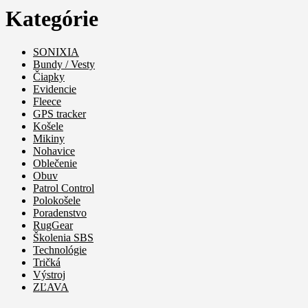
Kategórie
SONIXIA
Bundy / Vesty
Čiapky
Evidencie
Fleece
GPS tracker
Košele
Mikiny
Nohavice
Oblečenie
Obuv
Patrol Control
Polokošele
Poradenstvo
RugGear
Školenia SBS
Technológie
Tričká
Výstroj
ZĽAVA