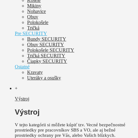
Košele
Mikiny
Nohavice
Obuv
Polokošele
Tričká
Pre SECURITY
Bundy SECURITY
Obuv SECURITY
Polokošele SECURITY
Tričká SECURITY
Čiapky SECURITY
Ostatné
Kravaty
Uteráky a osušky
+
Výstroj
Výstroj
V tejto kategórii si môžete kúpiť tzv. Vecné bezpečnostné
prostriedky pre pracovníkov SBS a VO, ale aj bežné
prostriedky ochrany pre Vás, alebo Vašich blízkych.