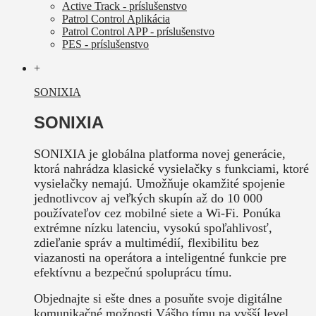
Active Track - príslušenstvo
Patrol Control Aplikácia
Patrol Control APP - príslušenstvo
PES - príslušenstvo
+
SONIXIA
SONIXIA
SONIXIA je globálna platforma novej generácie,
ktorá nahrádza klasické vysielačky s funkciami, ktoré
vysielačky nemajú. Umožňuje okamžité spojenie
jednotlivcov aj veľkých skupín až do 10 000
používateľov cez mobilné siete a Wi-Fi. Ponúka
extrémne nízku latenciu, vysokú spoľahlivosť,
zdieľanie správ a multimédií, flexibilitu bez
viazanosti na operátora a inteligentné funkcie pre
efektívnu a bezpečnú spoluprácu tímu.
Objednajte si ešte dnes a posuňte svoje digitálne
komunikačné možnosti Vášho tímu na vyšší level.