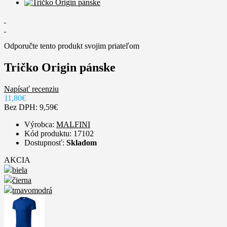
Odporučte tento produkt svojim priateľom
Tričko Origin pánske
Napísať recenziu
11,80€
Bez DPH: 9,59€
Výrobca:
MALFINI
Kód produktu: 17102
Dostupnosť:
Skladom
AKCIA
biela
čierna
tmavomodrá