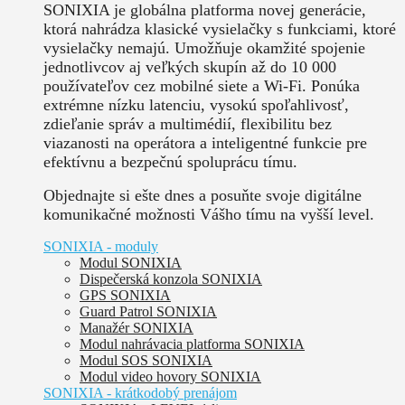
SONIXIA je globálna platforma novej generácie,
ktorá nahrádza klasické vysielačky s funkciami, ktoré
vysielačky nemajú. Umožňuje okamžité spojenie
jednotlivcov aj veľkých skupín až do 10 000
používateľov cez mobilné siete a Wi-Fi. Ponúka
extrémne nízku latenciu, vysokú spoľahlivosť,
zdieľanie správ a multimédií, flexibilitu bez
viazanosti na operátora a inteligentné funkcie pre
efektívnu a bezpečnú spoluprácu tímu.
Objednajte si ešte dnes a posuňte svoje digitálne
komunikačné možnosti Vášho tímu na vyšší level.
SONIXIA - moduly
Modul SONIXIA
Dispečerská konzola SONIXIA
GPS SONIXIA
Guard Patrol SONIXIA
Manažér SONIXIA
Modul nahrávacia platforma SONIXIA
Modul SOS SONIXIA
Modul video hovory SONIXIA
SONIXIA - krátkodobý prenájom