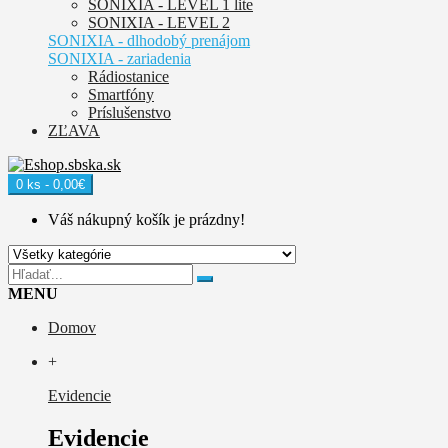
SONIXIA - LEVEL 1 lite
SONIXIA - LEVEL 2
SONIXIA - dlhodobý prenájom
SONIXIA - zariadenia
Rádiostanice
Smartfóny
Príslušenstvo
ZĽAVA
0 ks - 0,00€
Váš nákupný košík je prázdny!
MENU
Domov
+
Evidencie
Evidencie