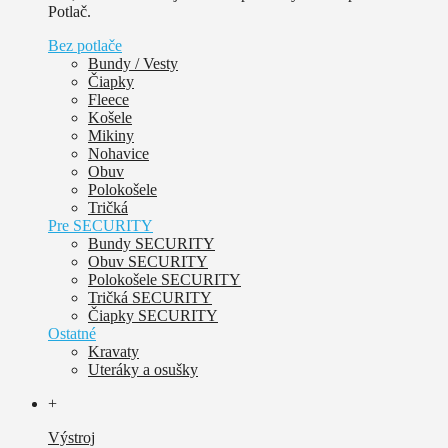
Potlač.
Bez potlače
Bundy / Vesty
Čiapky
Fleece
Košele
Mikiny
Nohavice
Obuv
Polokošele
Tričká
Pre SECURITY
Bundy SECURITY
Obuv SECURITY
Polokošele SECURITY
Tričká SECURITY
Čiapky SECURITY
Ostatné
Kravaty
Uteráky a osušky
+
Výstroj