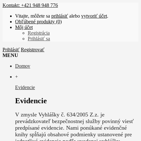
Kontakt: +421 948 948 776
Vitajte, môžete sa
prihlásiť
alebo
vytvoriť účet
.
Obľúbené produkty (0)
Môj účet
Registrácia
Prihlásiť sa
Prihlásiť
Registrovať
MENU
Domov
+
Evidencie
Evidencie
V zmysle Vyhlášky č. 634/2005 Z.z. je
prevádzkovateľ bezpečnostnej služby povinný viesť
predpísané evidencie. Nami ponúkané evidenčné
knihy spĺňajú obsahové podmienky ustanovené pre
jednotlivé evidencie podľa uvedenej vyhlášky.