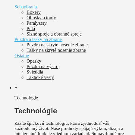
Sebaobrana
Boxery
Obušky a tonfy
Paralyzéry
Putá
Slzné spreje a obranné spreje
Puzdra a tašky na zbrane
Puzdra na skryté nosenie zbrane
Tašky na skryté nosenie zbrane
Ostatné
Opasky
Puzdra na výstroj
Svietidlá
Taktické vesty
+
Technológie
Technológie
Zažite špičkovú technológiu, ktorá zjednoduší váš
každodenný život.
Naše produkty spájajú výkon, dizajn a
inteligentné funkcie v jednom zariadení. Sú
navrhnuté pre