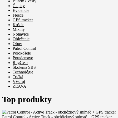
Bundy / Vesty
Čiapky
Evidencie
Fleece
GPS tracker
Košele
Mikiny
Nohavice
Oblečenie
Obuv
Patrol Control
Polokošele
Poradenstvo
RugGear
Školenia SBS
Technológie
Tričká
Výstroj
ZĽAVA
Top produkty
Patrol Control - Active Track - obchôzkový snímač + GPS tracker