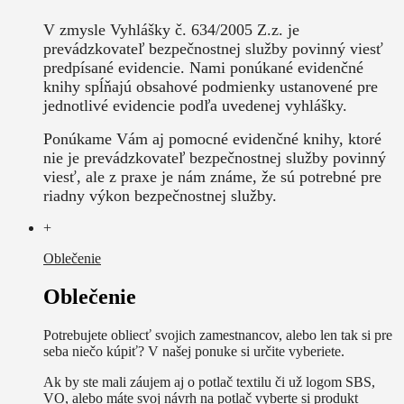
V zmysle Vyhlášky č. 634/2005 Z.z. je
prevádzkovateľ bezpečnostnej služby povinný viesť
predpísané evidencie. Nami ponúkané evidenčné
knihy spĺňajú obsahové podmienky ustanovené pre
jednotlivé evidencie podľa uvedenej vyhlášky.
Ponúkame Vám aj pomocné evidenčné knihy, ktoré
nie je prevádzkovateľ bezpečnostnej služby povinný
viesť, ale z praxe je nám známe, že sú potrebné pre
riadny výkon bezpečnostnej služby.
+
Oblečenie
Oblečenie
Potrebujete obliecť svojich zamestnancov, alebo len tak si pre
seba niečo kúpiť? V našej ponuke si určite vyberiete.
Ak by ste mali záujem aj o potlač textilu či už logom SBS,
VO, alebo máte svoj návrh na potlač vyberte si produkt