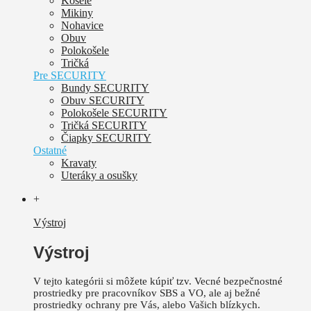
Košele
Mikiny
Nohavice
Obuv
Polokošele
Tričká
Pre SECURITY
Bundy SECURITY
Obuv SECURITY
Polokošele SECURITY
Tričká SECURITY
Čiapky SECURITY
Ostatné
Kravaty
Uteráky a osušky
+
Výstroj
Výstroj
V tejto kategórii si môžete kúpiť tzv. Vecné bezpečnostné
prostriedky pre pracovníkov SBS a VO, ale aj bežné
prostriedky ochrany pre Vás, alebo Vašich blízkych.