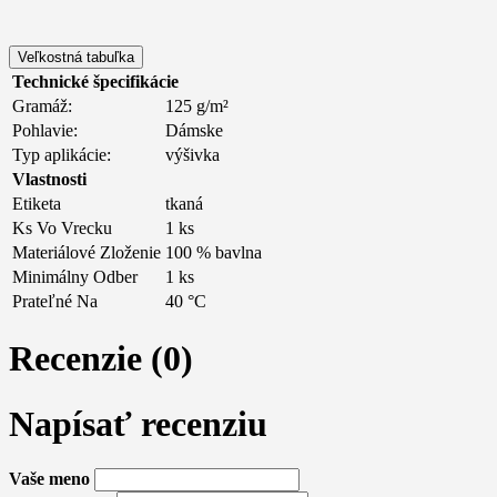
Veľkostná tabuľka
Technické špecifikácie
Gramáž:
125 g/m²
Pohlavie:
Dámske
Typ aplikácie:
výšivka
Vlastnosti
Etiketa
tkaná
Ks Vo Vrecku
1 ks
Materiálové Zloženie
100 % bavlna
Minimálny Odber
1 ks
Prateľné Na
40 °C
Recenzie (0)
Napísať recenziu
Vaše meno