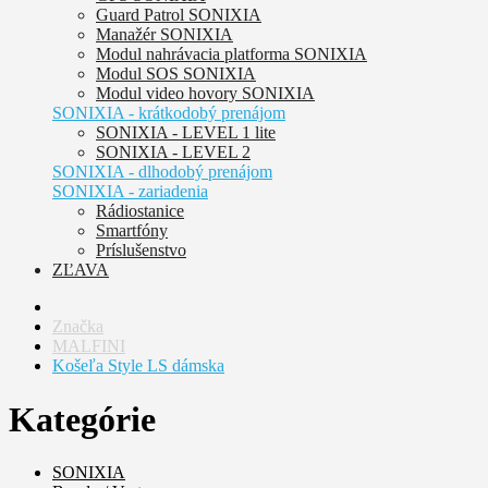
Guard Patrol SONIXIA
Manažér SONIXIA
Modul nahrávacia platforma SONIXIA
Modul SOS SONIXIA
Modul video hovory SONIXIA
SONIXIA - krátkodobý prenájom
SONIXIA - LEVEL 1 lite
SONIXIA - LEVEL 2
SONIXIA - dlhodobý prenájom
SONIXIA - zariadenia
Rádiostanice
Smartfóny
Príslušenstvo
ZĽAVA
Značka
MALFINI
Košeľa Style LS dámska
Kategórie
SONIXIA