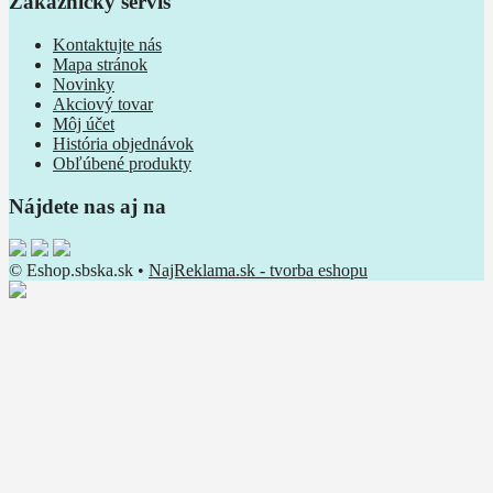
Zákaznícky servis
Kontaktujte nás
Mapa stránok
Novinky
Akciový tovar
Môj účet
História objednávok
Obľúbené produkty
Nájdete nas aj na
© Eshop.sbska.sk •
NajReklama.sk - tvorba eshopu