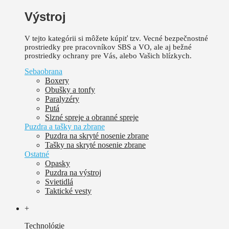
Výstroj
V tejto kategórii si môžete kúpiť tzv. Vecné bezpečnostné
prostriedky pre pracovníkov SBS a VO, ale aj bežné
prostriedky ochrany pre Vás, alebo Vašich blízkych.
Sebaobrana
Boxery
Obušky a tonfy
Paralyzéry
Putá
Slzné spreje a obranné spreje
Puzdra a tašky na zbrane
Puzdra na skryté nosenie zbrane
Tašky na skryté nosenie zbrane
Ostatné
Opasky
Puzdra na výstroj
Svietidlá
Taktické vesty
+
Technológie