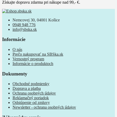
Získajte dopravu zdarma pri nákupe nad 99,- €.
Nemcovej 30, 04001 Košice
0948 948 776
info@sbska.sk
Informácie
O nás
Prečo nakupovať na SBSka.sk
Vernostný program
Informácie o produktoch
Dokumenty
Obchodné podmienky
Doprava a platba
Ochrana osobných údajov
Reklamačný poriadok
Odstúpenie od zmluvy
Newsletter - ochrana osobných údajov