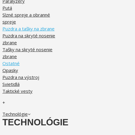
Paralyzéry
Putá
Slzné spreje a obranné
spreje
Puzdra a tašky na zbrane
Puzdra na skryté nosenie
zbrane
Tašky na skryté nosenie
zbrane
Ostatné
Opasky
Puzdra na výstroj
Svietidlá
Taktické vesty
+
Technológie
TECHNOLÓGIE