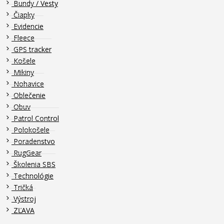
Bundy / Vesty
Čiapky
Evidencie
Fleece
GPS tracker
Košele
Mikiny
Nohavice
Oblečenie
Obuv
Patrol Control
Polokošele
Poradenstvo
RugGear
Školenia SBS
Technológie
Tričká
Výstroj
ZĽAVA