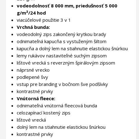
vodeodolnosť 8 000 mm, priedušnosť 5 000
g/m²/24 hod
viacúčelové použitie 3 v 1
Vrchná bunda:
vodeodolný zips zakončený krytkou brady
odnimateľná kapucňa s vystuženým šiltom
kapucňa a dolný lem na stiahnutie elastickou šnúrkou
lemy rukávov nastaviteľné suchým zipsom
lištové vrecká s reverzným špirálovým zipsom
náprsné vrecko
podlepené švy
vstup pre branding v bočnom šve podšívky
kontrastné prvky
Vnútorná fleece:
odnimateľná vnútorná fleecová bunda
celozapínací kostený zips
lištové vrecká
dolný lem na stiahnutie elastickou šnúrkou
kontrastné prvky