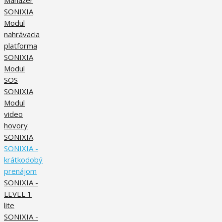
SONIXIA
Modul
nahrávacia
platforma
SONIXIA
Modul
SOS
SONIXIA
Modul
video
hovory
SONIXIA
SONIXIA -
krátkodobý
prenájom
SONIXIA -
LEVEL 1
lite
SONIXIA -