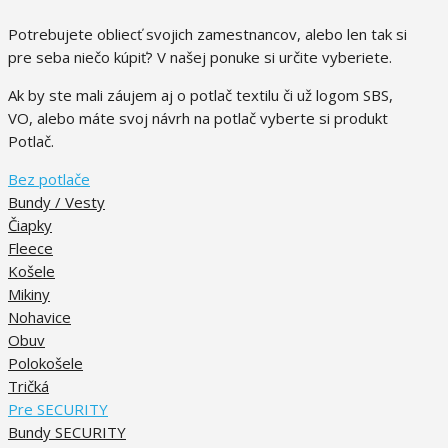
Potrebujete obliecť svojich zamestnancov, alebo len tak si
pre seba niečo kúpiť? V našej ponuke si určite vyberiete.
Ak by ste mali záujem aj o potlač textilu či už logom SBS,
VO, alebo máte svoj návrh na potlač vyberte si produkt
Potlač.
Bez potlače
Bundy / Vesty
Čiapky
Fleece
Košele
Mikiny
Nohavice
Obuv
Polokošele
Tričká
Pre SECURITY
Bundy SECURITY