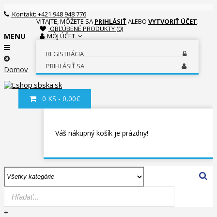
Kontakt: +421 948 948 776
VITAJTE, MÔŽETE SA
PRIHLÁSIŤ
ALEBO
VYTVORIŤ ÚČET
.
OBĽÚBENÉ PRODUKTY (0)
MENU
MÔJ ÚČET
REGISTRÁCIA
PRIHLÁSIŤ SA
Domov
0 KS - 0,00€
Váš nákupný košík je prázdny!
+