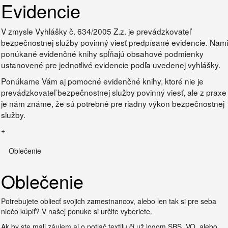
Evidencie
V zmysle Vyhlášky č. 634/2005 Z.z. je prevádzkovateľ
bezpečnostnej služby povinný viesť predpísané evidencie. Nami
ponúkané evidenčné knihy spĺňajú obsahové podmienky
ustanovené pre jednotlivé evidencie podľa uvedenej vyhlášky.
Ponúkame Vám aj pomocné evidenčné knihy, ktoré nie je
prevádzkovateľ bezpečnostnej služby povinný viesť, ale z praxe
je nám známe, že sú potrebné pre riadny výkon bezpečnostnej
služby.
+
Oblečenie
Oblečenie
Potrebujete obliecť svojich zamestnancov, alebo len tak si pre seba
niečo kúpiť? V našej ponuke si určite vyberiete.
Ak by ste mali záujem aj o potlač textilu či už logom SBS, VO, alebo