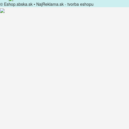
© Eshop.sbska.sk •
NajReklama.sk - tvorba eshopu