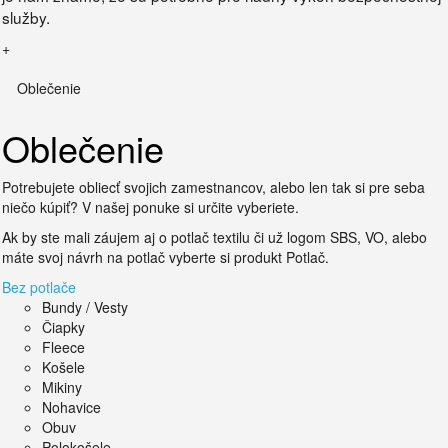
služby.
+
Oblečenie
Oblečenie
Potrebujete obliecť svojich zamestnancov, alebo len tak si pre seba
niečo kúpiť? V našej ponuke si určite vyberiete.
Ak by ste mali záujem aj o potlač textilu či už logom SBS, VO, alebo
máte svoj návrh na potlač vyberte si produkt Potlač.
Bez potlače
Bundy / Vesty
Čiapky
Fleece
Košele
Mikiny
Nohavice
Obuv
Polokošele