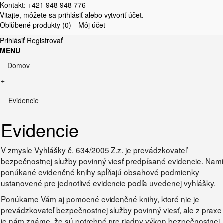
Kontakt: +421 948 948 776
Vitajte, môžete sa
prihlásiť
alebo
vytvoriť účet
.
Obľúbené produkty (0)
Môj účet
Prihlásiť
Registrovať
MENU
Domov
+
Evidencie
Evidencie
V zmysle Vyhlášky č. 634/2005 Z.z. je prevádzkovateľ
bezpečnostnej služby povinný viesť predpísané evidencie. Nami
ponúkané evidenčné knihy spĺňajú obsahové podmienky
ustanovené pre jednotlivé evidencie podľa uvedenej vyhlášky.
Ponúkame Vám aj pomocné evidenčné knihy, ktoré nie je
prevádzkovateľ bezpečnostnej služby povinný viesť, ale z praxe
je nám známe, že sú potrebné pre riadny výkon bezpečnostnej