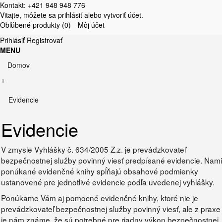
Kontakt: +421 948 948 776
Vitajte, môžete sa
prihlásiť
alebo
vytvoriť účet
.
Obľúbené produkty (0)
Môj účet
Prihlásiť
Registrovať
MENU
Domov
+
Evidencie
Evidencie
V zmysle Vyhlášky č. 634/2005 Z.z. je prevádzkovateľ
bezpečnostnej služby povinný viesť predpísané evidencie. Nami
ponúkané evidenčné knihy spĺňajú obsahové podmienky
ustanovené pre jednotlivé evidencie podľa uvedenej vyhlášky.
Ponúkame Vám aj pomocné evidenčné knihy, ktoré nie je
prevádzkovateľ bezpečnostnej služby povinný viesť, ale z praxe
je nám známe, že sú potrebné pre riadny výkon bezpečnostnej