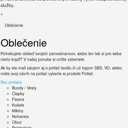
služby.
+
Oblečenie
Oblečenie
Potrebujete obliecť svojich zamestnancov, alebo len tak si pre seba
niečo kúpiť? V našej ponuke si určite vyberiete.
Ak by ste mali záujem aj o potlač textilu či už logom SBS, VO, alebo
máte svoj návrh na potlač vyberte si produkt Potlač.
Bez potlače
Bundy / Vesty
Čiapky
Fleece
Košele
Mikiny
Nohavice
Obuv
Polokošele