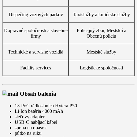
Dispečing vozových parkov
Taxislužby a kuriérske služby
Dopravné spoločnosti a stavebné
Policajný zbor, Mestskú a
firmy
Obecnú políciu
Technické a servisné vozidlá
Mestské služby
Facility services
Logistické spoločnosti
Obsah balenia
1× PoC rádiostanica Hytera P50
Li-Ion batéria 4000 mAh
sieťový adaptér
USB-C nabíjací kábel
spona na opasok
pútko na ruku