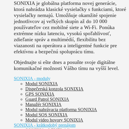
SONIXIA je globálna platforma novej generácie,
ktorá nahrádza klasické vysielačky s funkciami, ktoré
vysielačky nemajú. Umožňuje okamžité spojenie
jednotlivcov aj veľkých skupín až do 10 000
používateľov cez mobilné siete a Wi-Fi. Ponúka
extrémne nízku latenciu, vysokú spoľahlivosť,
zdieľanie správ a multimédií, flexibilitu bez
viazanosti na operátora a inteligentné funkcie pre
efektívnu a bezpečnú spoluprácu tímu.
Objednajte si ešte dnes a posuňte svoje digitálne
komunikačné možnosti Vášho tímu na vyšší level.
SONIXIA - moduly
Modul SONIXIA
Dispečerská konzola SONIXIA
GPS SONIXIA
Guard Patrol SONIXIA
Manažér SONIXIA
Modul nahrávacia platforma SONIXIA
Modul SOS SONIXIA
Modul video hovory SONIXIA
SONIXIA - krátkodobý prenájom