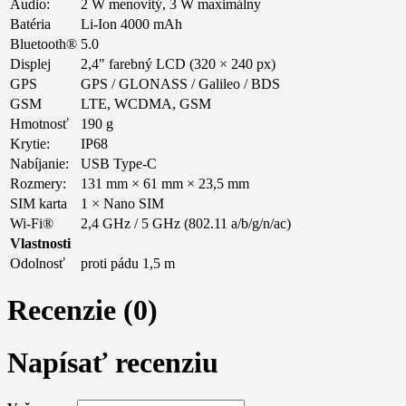
Audio:
2 W menovitý, 3 W maximálny
Batéria
Li-Ion 4000 mAh
Bluetooth®
5.0
Displej
2,4" farebný LCD (320 × 240 px)
GPS
GPS / GLONASS / Galileo / BDS
GSM
LTE, WCDMA, GSM
Hmotnosť
190 g
Krytie:
IP68
Nabíjanie:
USB Type-C
Rozmery:
131 mm × 61 mm × 23,5 mm
SIM karta
1 × Nano SIM
Wi-Fi®
2,4 GHz / 5 GHz (802.11 a/b/g/n/ac)
Vlastnosti
Odolnosť
proti pádu 1,5 m
Recenzie (0)
Napísať recenziu