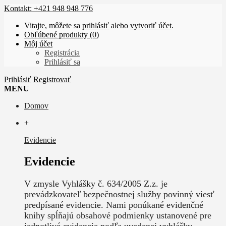
Kontakt: +421 948 948 776
Vitajte, môžete sa
prihlásiť
alebo
vytvoriť účet
.
Obľúbené produkty (0)
Môj účet
Registrácia
Prihlásiť sa
Prihlásiť
Registrovať
MENU
Domov
+
Evidencie
Evidencie
V zmysle Vyhlášky č. 634/2005 Z.z. je
prevádzkovateľ bezpečnostnej služby povinný viesť
predpísané evidencie. Nami ponúkané evidenčné
knihy spĺňajú obsahové podmienky ustanovené pre
jednotlivé evidencie podľa uvedenej vyhlášky.