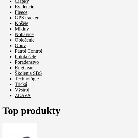
Čiapky
Evidencie
Fleece
GPS tracker
Košele
Mikiny
Nohavice
Oblečenie
Obuv
Patrol Control
Polokošele
Poradenstvo
RugGear
Školenia SBS
Technológie
Tričká
Výstroj
ZĽAVA
Top produkty