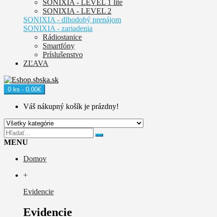
SONIXIA - LEVEL 1 lite
SONIXIA - LEVEL 2
SONIXIA - dlhodobý prenájom
SONIXIA - zariadenia
Rádiostanice
Smartfóny
Príslušenstvo
ZĽAVA
0 ks - 0,00€
Váš nákupný košík je prázdny!
MENU
Domov
+
Evidencie
Evidencie