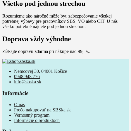
Všetko pod jednou strechou
Rozumieme ako náročné môže byť zabezpečovanie všetkej
potrebnej výbavy pre pracovníkov SBS, VO alebo CIT. U nás
všetko potrebné nájdete pod jednou strechou.
Doprava vždy výhodne
Získajte dopravu zdarma pri nákupe nad 99,- €.
Nemcovej 30, 04001 Košice
0948 948 776
info@sbska.sk
Informácie
O nás
Prečo nakupovať na SBSka.sk
Vernostný program
Informácie o produktoch