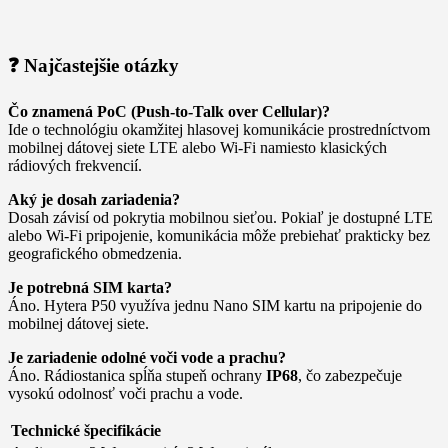
❓ Najčastejšie otázky
Čo znamená PoC (Push-to-Talk over Cellular)?
Ide o technológiu okamžitej hlasovej komunikácie prostredníctvom
mobilnej dátovej siete LTE alebo Wi-Fi namiesto klasických
rádiových frekvencií.
Aký je dosah zariadenia?
Dosah závisí od pokrytia mobilnou sieťou. Pokiaľ je dostupné LTE
alebo Wi-Fi pripojenie, komunikácia môže prebiehať prakticky bez
geografického obmedzenia.
Je potrebná SIM karta?
Áno. Hytera P50 využíva jednu Nano SIM kartu na pripojenie do
mobilnej dátovej siete.
Je zariadenie odolné voči vode a prachu?
Áno. Rádiostanica spĺňa stupeň ochrany
IP68
, čo zabezpečuje
vysokú odolnosť voči prachu a vode.
Technické špecifikácie