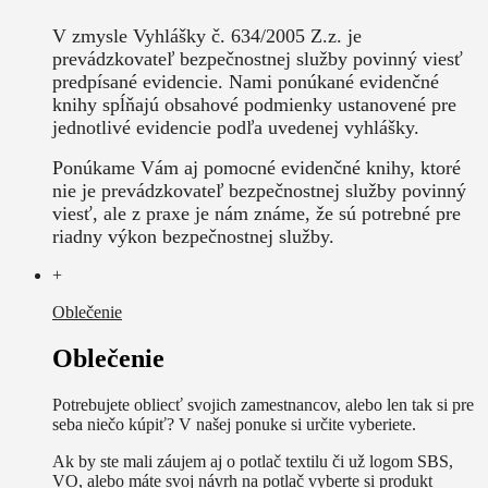
V zmysle Vyhlášky č. 634/2005 Z.z. je
prevádzkovateľ bezpečnostnej služby povinný viesť
predpísané evidencie. Nami ponúkané evidenčné
knihy spĺňajú obsahové podmienky ustanovené pre
jednotlivé evidencie podľa uvedenej vyhlášky.
Ponúkame Vám aj pomocné evidenčné knihy, ktoré
nie je prevádzkovateľ bezpečnostnej služby povinný
viesť, ale z praxe je nám známe, že sú potrebné pre
riadny výkon bezpečnostnej služby.
+
Oblečenie
Oblečenie
Potrebujete obliecť svojich zamestnancov, alebo len tak si pre
seba niečo kúpiť? V našej ponuke si určite vyberiete.
Ak by ste mali záujem aj o potlač textilu či už logom SBS,
VO, alebo máte svoj návrh na potlač vyberte si produkt