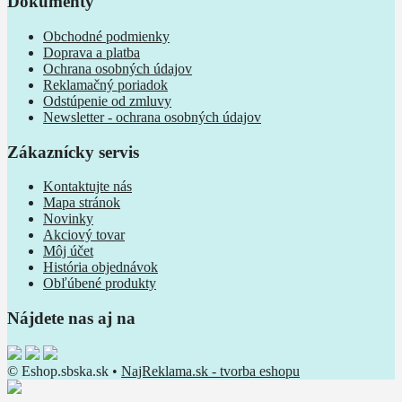
Dokumenty
Obchodné podmienky
Doprava a platba
Ochrana osobných údajov
Reklamačný poriadok
Odstúpenie od zmluvy
Newsletter - ochrana osobných údajov
Zákaznícky servis
Kontaktujte nás
Mapa stránok
Novinky
Akciový tovar
Môj účet
História objednávok
Obľúbené produkty
Nájdete nas aj na
© Eshop.sbska.sk •
NajReklama.sk - tvorba eshopu