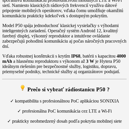
spoľahlivú komunikáciu prostredníctvom mobilných LTE a Wi-Fi
sietí. Namiesto klasických rádiových frekvencií využíva dátové
pripojenie mobilných operátorov, vďaka čomu umožňuje okamžitú
komunikáciu prakticky kdekoľvek s dostupným pokrytím.
Model P50 spája jednoduchosť klasickej vysielačky s výhodami
inteligentných zariadení. Operačný systém Android 12, kvalitný
farebný displej, výkonný reproduktor a intuitívne ovládanie
zabezpečujú pohodlnú komunikáciu aj počas náročných pracovných
dní.
Vďaka robustnej konštrukcii s krytím
IP68
, batérii s kapacitou
4000
mAh
a hlasnému reproduktoru s výkonom až
3 W
je Hytera P50
ideálnym riešením pre bezpečnostné služby, logistiku, dopravu,
priemyselné podniky, technické služby aj organizátorov podujatí.
Prečo si vybrať
rádiostanicu P50 ?
✓ kompatibilita s profesionálnou PoC aplikáciou SONIXIA
✓ profesionálna PoC komunikácia cez LTE a Wi-Fi
✓ prakticky neobmedzený dosah podľa pokrytia mobilnej siete