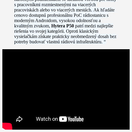
s pracovníkmi rozmiestnenými na viacerých
pracoviskách alebo vo viacerých mestách. Ak hľadáte
cenovo dostupnú profesionálnu PoC rádiostanicu s
moderným Androidom, vysokou odolnosťou a
kvalitným zvukom,
Hytera P50
patrí medzi najlepšie
riešenia vo svojej kategórii. Oproti klasickým
vysielačkám získate prakticky neobmedzený dosah bez
potreby budovať vlastnú rádiovú infraštruktúru. “