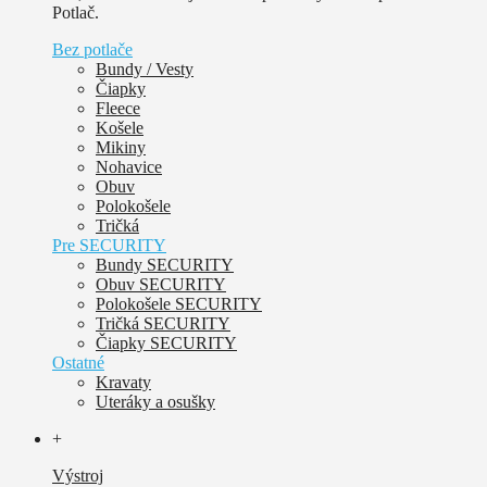
Potlač.
Bez potlače
Bundy / Vesty
Čiapky
Fleece
Košele
Mikiny
Nohavice
Obuv
Polokošele
Tričká
Pre SECURITY
Bundy SECURITY
Obuv SECURITY
Polokošele SECURITY
Tričká SECURITY
Čiapky SECURITY
Ostatné
Kravaty
Uteráky a osušky
+
Výstroj