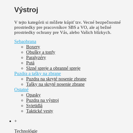
Výstroj
V tejto kategórii si môžete kúpiť tzv. Vecné bezpečnostné
prostriedky pre pracovníkov SBS a VO, ale aj bežné
prostriedky ochrany pre Vás, alebo Vašich blízkych.
Sebaobrana
Boxery
Obušky a tonfy
Paralyzéry
Putá
Slzné spreje a obranné spreje
Puzdra a tašky na zbrane
Puzdra na skryté nosenie zbrane
Tašky na skryté nosenie zbrane
Ostatné
Opasky
Puzdra na výstroj
Svietidlá
Taktické vesty
+
Technológie