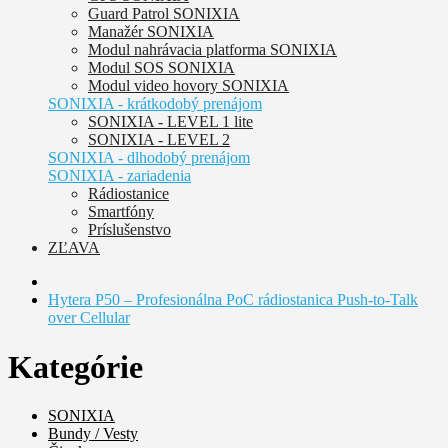
Guard Patrol SONIXIA
Manažér SONIXIA
Modul nahrávacia platforma SONIXIA
Modul SOS SONIXIA
Modul video hovory SONIXIA
SONIXIA - krátkodobý prenájom
SONIXIA - LEVEL 1 lite
SONIXIA - LEVEL 2
SONIXIA - dlhodobý prenájom
SONIXIA - zariadenia
Rádiostanice
Smartfóny
Príslušenstvo
ZĽAVA
Hytera P50 – Profesionálna PoC rádiostanica Push-to-Talk
over Cellular
Kategórie
SONIXIA
Bundy / Vesty