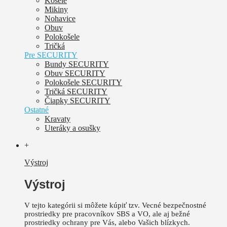
Košele
Mikiny
Nohavice
Obuv
Polokošele
Tričká
Pre SECURITY
Bundy SECURITY
Obuv SECURITY
Polokošele SECURITY
Tričká SECURITY
Čiapky SECURITY
Ostatné
Kravaty
Uteráky a osušky
+
Výstroj
Výstroj
V tejto kategórii si môžete kúpiť tzv. Vecné bezpečnostné
prostriedky pre pracovníkov SBS a VO, ale aj bežné
prostriedky ochrany pre Vás, alebo Vašich blízkych.