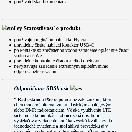
používateľská dokumentácia
Starostlivosť o produkt
používajte originálnu nabíjačku Hytera
pravidelne čistite nabíjací konektor USB-C
po kontakte so znečistenou vodou zariadenie opláchnite čistou
vodou a osušte
pravidelne kontrolujte čistotu audio konektora
nevystavujte zariadenie extrémnym teplotám mimo
odporúčaného rozsahu
Odporúčanie SBSka.sk
“ Rádiostanicu
P50
odporúčame zákazníkom, ktorí
chcú modernú alternatívu ku klasickým analógovým
alebo DMR rádiostaniciam. Vďaka využívaniu LTE
siete nie je komunikácia obmedzená dosahom
vysielačov a zariadenie ponúka vysokú kvalitu zvuku,
jednoduché ovládanie a spoľahlivú prevádzku aj v
náročných podmienkach. Je ideálnou voľbou pre firmy