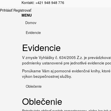
Kontakt: +421 948 948 776
Prihlásiť
Registrovať
MENU
Domov
Evidencie
Evidencie
V zmysle Vyhlášky č. 634/2005 Z.z. je prevádzkov
podmienky ustanovené pre jednotlivé evidencie pod
Ponúkame Vám aj pomocné evidenčné knihy, ktoré ni
výkon bezpečnostnej služby.
Oblečenie
Oblečenie
Potrebujete obliecť svojich zamestnancov, alebo len tak s