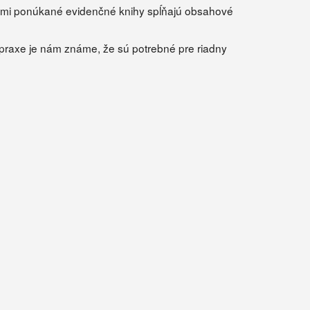
Nami ponúkané evidenčné knihy spĺňajú obsahové
 praxe je nám známe, že sú potrebné pre riadny