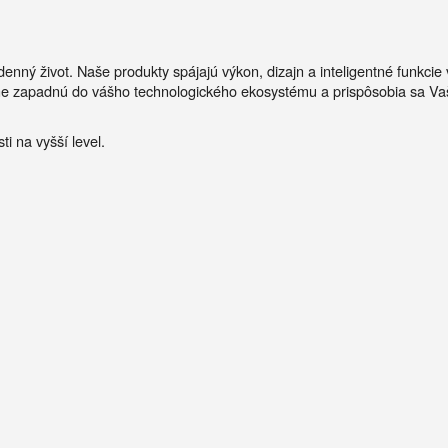
denný život.
Naše produkty spájajú výkon, dizajn a inteligentné funkcie
ne zapadnú do vášho technologického ekosystému a prispôsobia sa V
i na vyšší level.