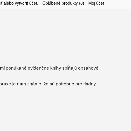
iť
alebo
vytvoriť účet
.
Obľúbené produkty (0)
Môj účet
Nami ponúkané evidenčné knihy spĺňajú obsahové
 praxe je nám známe, že sú potrebné pre riadny