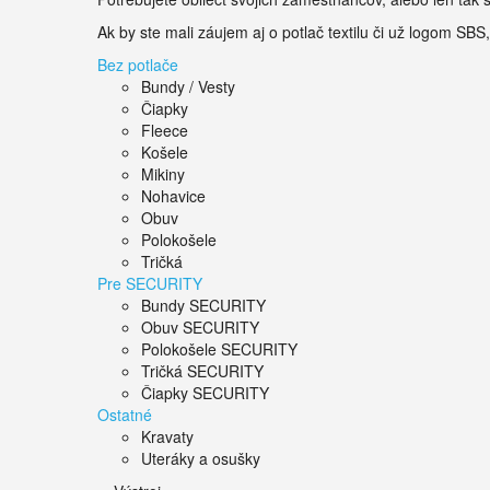
Ak by ste mali záujem aj o potlač textilu či už logom SBS
Bez potlače
Bundy / Vesty
Čiapky
Fleece
Košele
Mikiny
Nohavice
Obuv
Polokošele
Tričká
Pre SECURITY
Bundy SECURITY
Obuv SECURITY
Polokošele SECURITY
Tričká SECURITY
Čiapky SECURITY
Ostatné
Kravaty
Uteráky a osušky