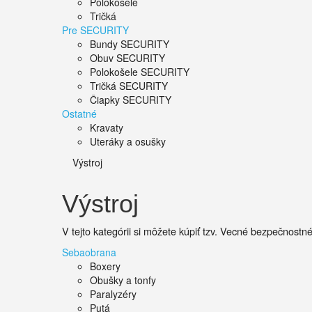
Polokošele
Tričká
Pre SECURITY
Bundy SECURITY
Obuv SECURITY
Polokošele SECURITY
Tričká SECURITY
Čiapky SECURITY
Ostatné
Kravaty
Uteráky a osušky
Výstroj
Výstroj
V tejto kategórii si môžete kúpiť tzv. Vecné bezpečnostn
Sebaobrana
Boxery
Obušky a tonfy
Paralyzéry
Putá