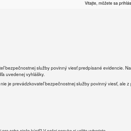
Vitajte, môžete sa
prihlás
ateľ bezpečnostnej služby povinný viesť predpísané evidencie. 
ľa uvedenej vyhlášky.
e je prevádzkovateľ bezpečnostnej služby povinný viesť, ale z
i pre seba niečo kúpiť? V našej ponuke si určite vyberiete.