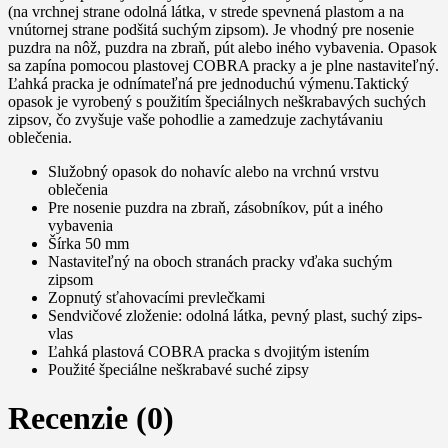
(na vrchnej strane odolná látka, v strede spevnená plastom a na
vnútornej strane podšitá suchým zipsom). Je vhodný pre nosenie
puzdra na nôž, puzdra na zbraň, pút alebo iného vybavenia. Opasok
sa zapína pomocou plastovej COBRA pracky a je plne nastaviteľný.
Ľahká pracka je odnímateľná pre jednoduchú výmenu.Taktický
opasok je vyrobený s použitím špeciálnych neškrabavých suchých
zipsov, čo zvyšuje vaše pohodlie a zamedzuje zachytávaniu
oblečenia.
Služobný opasok do nohavíc alebo na vrchnú vrstvu
oblečenia
Pre nosenie puzdra na zbraň, zásobníkov, pút a iného
vybavenia
Šírka 50 mm
Nastaviteľný na oboch stranách pracky vďaka suchým
zipsom
Zopnutý sťahovacími prevlečkami
Sendvičové zloženie: odolná látka, pevný plast, suchý zips-
vlas
Ľahká plastová COBRA pracka s dvojitým istením
Použité špeciálne neškrabavé suché zipsy
Recenzie (0)