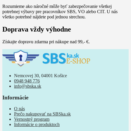
Rozumieme ako náročné môže byť zabezpečovanie všetkej
potrebnej výbavy pre pracovníkov SBS, VO alebo CIT. U nás
všetko potrebné nájdete pod jednou strechou.
Doprava vždy výhodne
Získajte dopravu zdarma pri nákupe nad 99,- €.
Nemcovej 30, 04001 Košice
0948 948 776
info@sbska.sk
Informácie
O nás
Prečo nakupovať na SBSka.sk
Vernostný program
Informácie o produktoch