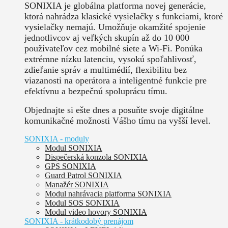
SONIXIA je globálna platforma novej generácie,
ktorá nahrádza klasické vysielačky s funkciami, ktoré
vysielačky nemajú. Umožňuje okamžité spojenie
jednotlivcov aj veľkých skupín až do 10 000
používateľov cez mobilné siete a Wi-Fi. Ponúka
extrémne nízku latenciu, vysokú spoľahlivosť,
zdieľanie správ a multimédií, flexibilitu bez
viazanosti na operátora a inteligentné funkcie pre
efektívnu a bezpečnú spoluprácu tímu.
Objednajte si ešte dnes a posuňte svoje digitálne
komunikačné možnosti Vášho tímu na vyšší level.
SONIXIA - moduly
Modul SONIXIA
Dispečerská konzola SONIXIA
GPS SONIXIA
Guard Patrol SONIXIA
Manažér SONIXIA
Modul nahrávacia platforma SONIXIA
Modul SOS SONIXIA
Modul video hovory SONIXIA
SONIXIA - krátkodobý prenájom