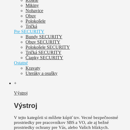
Košele
Mikiny
Nohavice
Obuv
Polokošele
Tričká
Pre SECURITY
Bundy SECURITY
Obuv SECURITY
Polokošele SECURITY
Tričká SECURITY
Čiapky SECURITY
Ostatné
Kravaty
Uteráky a osušky
+
Výstroj
Výstroj
V tejto kategórii si môžete kúpiť tzv. Vecné bezpečnostné
prostriedky pre pracovníkov SBS a VO, ale aj bežné
prostriedky ochrany pre Vás, alebo Vašich blízkych.