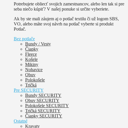
Potrebujete obliecť svojich zamestnancov, alebo len tak si pre
seba niečo kúpiť? V našej ponuke si určite vyberiete.
Ak by ste mali záujem aj o potlač textilu či už logom SBS,
VO, alebo máte svoj návrh na potlač vyberte si produkt
Potlač.
Bez potlače
Bundy / Vesty
Čiapky
Fleece
Košele
Mikiny
Nohavice
Obuv
Polokošele
Tričká
Pre SECURITY
Bundy SECURITY
Obuv SECURITY
Polokošele SECURITY
Tričká SECURITY
Čiapky SECURITY
Ostatné
Kravaty