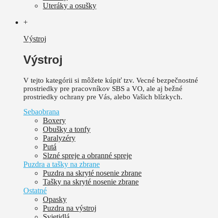
Uteráky a osušky
+
Výstroj
Výstroj
V tejto kategórii si môžete kúpiť tzv. Vecné bezpečnostné
prostriedky pre pracovníkov SBS a VO, ale aj bežné
prostriedky ochrany pre Vás, alebo Vašich blízkych.
Sebaobrana
Boxery
Obušky a tonfy
Paralyzéry
Putá
Slzné spreje a obranné spreje
Puzdra a tašky na zbrane
Puzdra na skryté nosenie zbrane
Tašky na skryté nosenie zbrane
Ostatné
Opasky
Puzdra na výstroj
Svietidlá