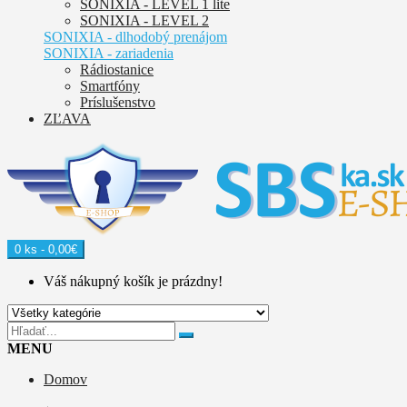
SONIXIA - LEVEL 1 lite
SONIXIA - LEVEL 2
SONIXIA - dlhodobý prenájom
SONIXIA - zariadenia
Rádiostanice
Smartfóny
Príslušenstvo
ZĽAVA
0 ks - 0,00€
Váš nákupný košík je prázdny!
MENU
Domov