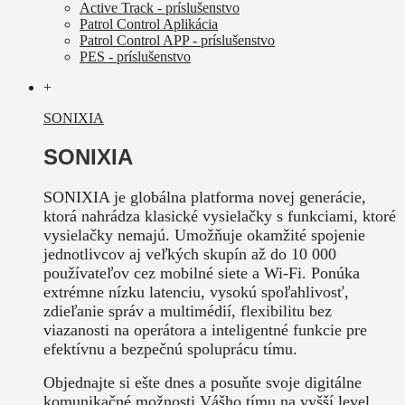
Active Track - príslušenstvo
Patrol Control Aplikácia
Patrol Control APP - príslušenstvo
PES - príslušenstvo
+
SONIXIA
SONIXIA
SONIXIA je globálna platforma novej generácie,
ktorá nahrádza klasické vysielačky s funkciami, ktoré
vysielačky nemajú. Umožňuje okamžité spojenie
jednotlivcov aj veľkých skupín až do 10 000
používateľov cez mobilné siete a Wi-Fi. Ponúka
extrémne nízku latenciu, vysokú spoľahlivosť,
zdieľanie správ a multimédií, flexibilitu bez
viazanosti na operátora a inteligentné funkcie pre
efektívnu a bezpečnú spoluprácu tímu.
Objednajte si ešte dnes a posuňte svoje digitálne
komunikačné možnosti Vášho tímu na vyšší level.