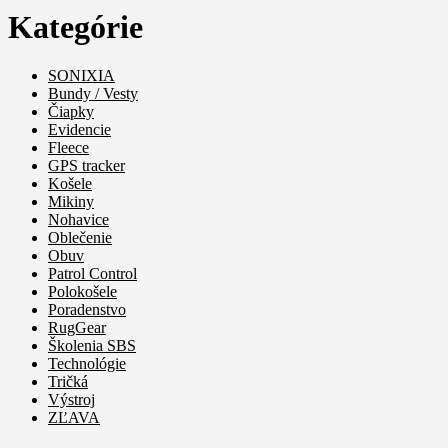
Kategórie
SONIXIA
Bundy / Vesty
Čiapky
Evidencie
Fleece
GPS tracker
Košele
Mikiny
Nohavice
Oblečenie
Obuv
Patrol Control
Polokošele
Poradenstvo
RugGear
Školenia SBS
Technológie
Tričká
Výstroj
ZĽAVA