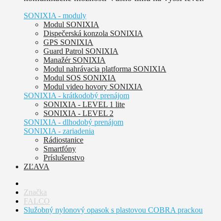
SONIXIA - moduly
Modul SONIXIA
Dispečerská konzola SONIXIA
GPS SONIXIA
Guard Patrol SONIXIA
Manažér SONIXIA
Modul nahrávacia platforma SONIXIA
Modul SOS SONIXIA
Modul video hovory SONIXIA
SONIXIA - krátkodobý prenájom
SONIXIA - LEVEL 1 lite
SONIXIA - LEVEL 2
SONIXIA - dlhodobý prenájom
SONIXIA - zariadenia
Rádiostanice
Smartfóny
Príslušenstvo
ZĽAVA
Značka
FALCO
Služobný nylonový opasok s plastovou COBRA prackou