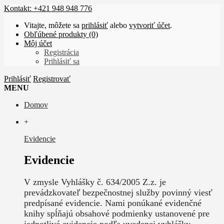
Kontakt: +421 948 948 776
Vitajte, môžete sa
prihlásiť
alebo
vytvoriť účet
.
Obľúbené produkty (0)
Môj účet
Registrácia
Prihlásiť sa
Prihlásiť
Registrovať
MENU
Domov
+
Evidencie
Evidencie
V zmysle Vyhlášky č. 634/2005 Z.z. je
prevádzkovateľ bezpečnostnej služby povinný viesť
predpísané evidencie. Nami ponúkané evidenčné
knihy spĺňajú obsahové podmienky ustanovené pre
jednotlivé evidencie podľa uvedenej vyhlášky.