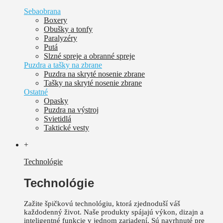
Sebaobrana
Boxery
Obušky a tonfy
Paralyzéry
Putá
Slzné spreje a obranné spreje
Puzdra a tašky na zbrane
Puzdra na skryté nosenie zbrane
Tašky na skryté nosenie zbrane
Ostatné
Opasky
Puzdra na výstroj
Svietidlá
Taktické vesty
+
Technológie
Technológie
Zažite špičkovú technológiu, ktorá zjednoduší váš
každodenný život.
Naše produkty spájajú výkon, dizajn a
inteligentné funkcie v jednom zariadení. Sú
navrhnuté pre