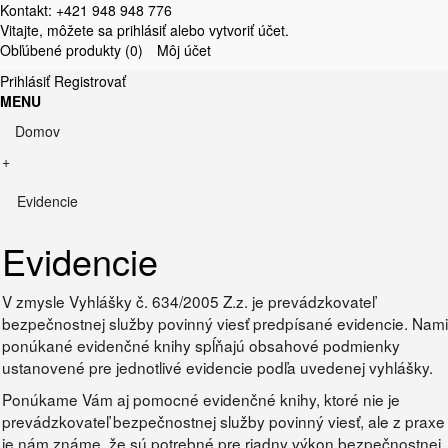
Kontakt: +421 948 948 776
Vitajte, môžete sa
prihlásiť
alebo
vytvoriť účet
.
Obľúbené produkty (0)
Môj účet
Prihlásiť
Registrovať
MENU
Domov
+
Evidencie
Evidencie
V zmysle Vyhlášky č. 634/2005 Z.z. je prevádzkovateľ
bezpečnostnej služby povinný viesť predpísané evidencie. Nami
ponúkané evidenčné knihy spĺňajú obsahové podmienky
ustanovené pre jednotlivé evidencie podľa uvedenej vyhlášky.
Ponúkame Vám aj pomocné evidenčné knihy, ktoré nie je
prevádzkovateľ bezpečnostnej služby povinný viesť, ale z praxe
je nám známe, že sú potrebné pre riadny výkon bezpečnostnej