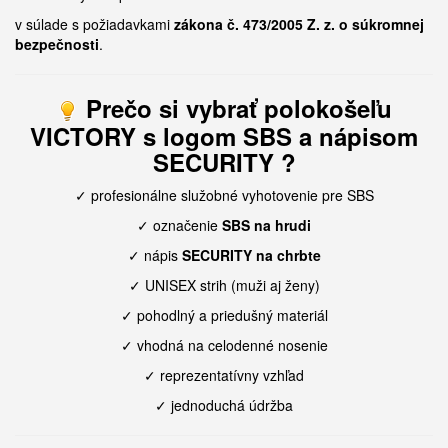
v súlade s požiadavkami
zákona č. 473/2005 Z. z. o súkromnej
bezpečnosti
.
Prečo si vybrať
polokošeľu
VICTORY s logom SBS a nápisom
SECURITY ?
✓ profesionálne služobné vyhotovenie pre SBS
✓ označenie
SBS na hrudi
✓ nápis
SECURITY na chrbte
✓ UNISEX strih (muži aj ženy)
✓ pohodlný a priedušný materiál
✓ vhodná na celodenné nosenie
✓ reprezentatívny vzhľad
✓ jednoduchá údržba