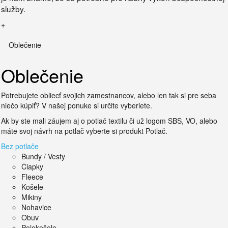
služby.
+
Oblečenie
Oblečenie
Potrebujete obliecť svojich zamestnancov, alebo len tak si pre seba
niečo kúpiť? V našej ponuke si určite vyberiete.
Ak by ste mali záujem aj o potlač textilu či už logom SBS, VO, alebo
máte svoj návrh na potlač vyberte si produkt Potlač.
Bez potlače
Bundy / Vesty
Čiapky
Fleece
Košele
Mikiny
Nohavice
Obuv
Polokošele